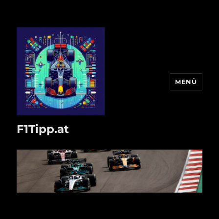
MENÜ
F1Tipp.at