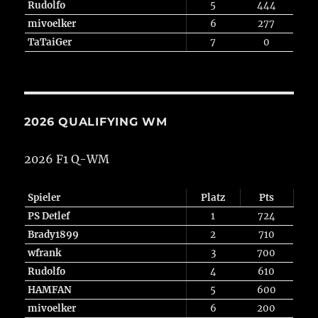
Rudolfo
5
444
mivoelker
6
277
TaTaiGer
7
0
2026 QUALIFYING WM
2026 F1 Q-WM
Spieler
Platz
Pts
PS Detlef
1
724
Brady1899
2
710
wfrank
3
700
Rudolfo
4
610
HAMFAN
5
600
mivoelker
6
200