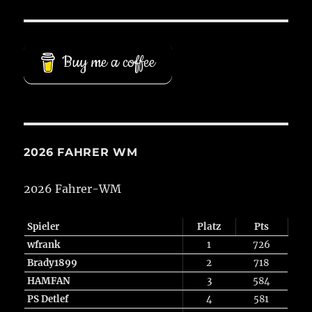
Buy me a coffee
2026 FAHRER WM
2026 Fahrer-WM
Spieler
Platz
Pts
wfrank
1
726
Brady1899
2
718
HAMFAN
3
584
PS Detlef
4
581