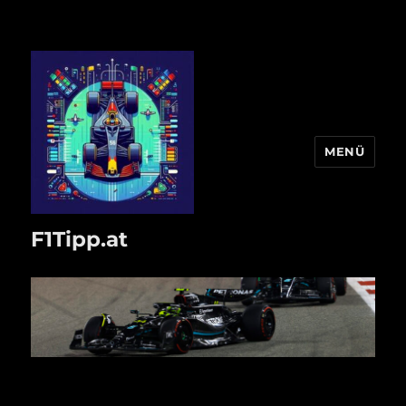
MENÜ
F1Tipp.at