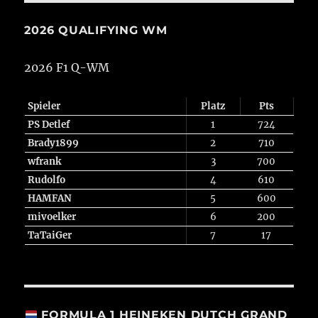
2026 QUALIFYING WM
2026 F1 Q-WM
Spieler
Platz
Pts
PS Detlef
1
724
Brady1899
2
710
wfrank
3
700
Rudolfo
4
610
HAMFAN
5
600
mivoelker
6
200
TaTaiGer
7
17
FORMULA 1 HEINEKEN DUTCH GRAND