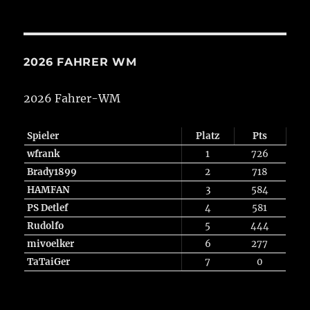
2026 FAHRER WM
2026 Fahrer-WM
Spieler
Platz
Pts
wfrank
1
726
Brady1899
2
718
HAMFAN
3
584
PS Detlef
4
581
Rudolfo
5
444
mivoelker
6
277
TaTaiGer
7
0