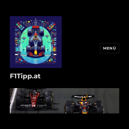
MENÜ
F1Tipp.at