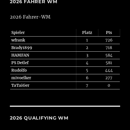
2026 FAHRER WM
2026 Fahrer-WM
Spieler
Platz
Pts
wfrank
1
726
Brady1899
2
718
HAMFAN
3
584
PS Detlef
4
581
Rudolfo
5
444
mivoelker
6
277
TaTaiGer
7
0
2026 QUALIFYING WM