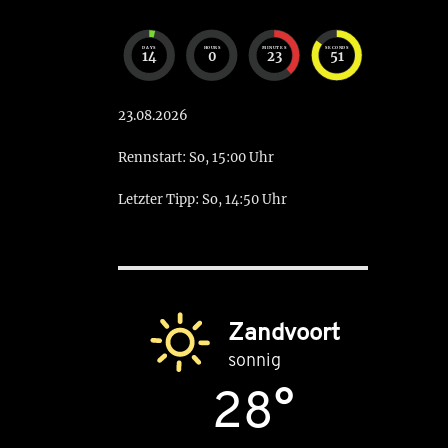
DAYS
HOURS
MINUTES
SECONDS
14
0
23
50
23.08.2026
Rennstart: So, 15:00 Uhr
Letzter Tipp: So, 14:50 Uhr
Zandvoort
sonnig
28°