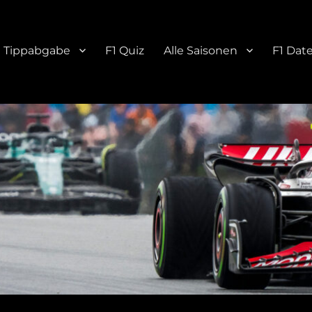
Tippabgabe
F1 Quiz
Alle Saisonen
F1 Dat