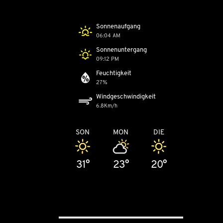
Sonnenaufgang
06:04 AM
Sonnenuntergang
09:12 PM
Feuchtigkeit
27%
Windgeschwindigkeit
6.8Km/h
SON
MON
DIE
31°
23°
20°