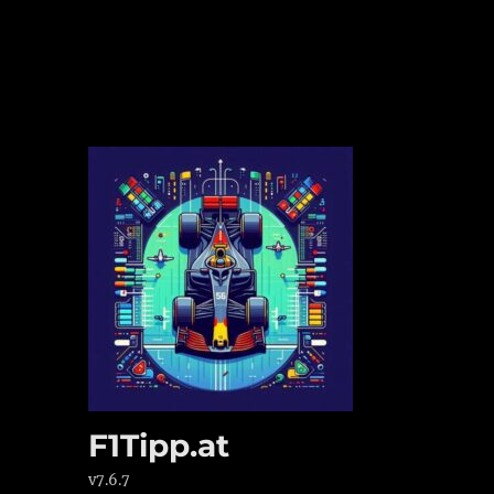
F1Tipp.at
v7.6.7