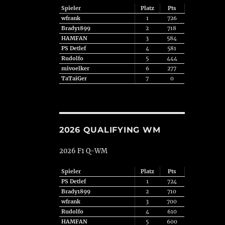
Spieler
Platz
Pts
wfrank
1
726
Brady1899
2
718
HAMFAN
3
584
PS Detlef
4
581
Rudolfo
5
444
mivoelker
6
277
TaTaiGer
7
0
2026 QUALIFYING WM
2026 F1 Q-WM
Spieler
Platz
Pts
PS Detlef
1
724
Brady1899
2
710
wfrank
3
700
Rudolfo
4
610
HAMFAN
5
600