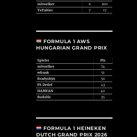
mivoelker
6
200
TaTaiGer
7
17
FORMULA 1 AWS
HUNGARIAN GRAND PRIX
Spieler
Pts
mivoelker
74
wfrank
51
Brady1899
50
PS Detlef
43
HAMFAN
40
Rudolfo
35
FORMULA 1 HEINEKEN
DUTCH GRAND PRIX 2026