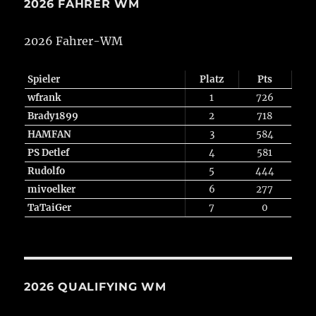
2026 FAHRER WM
2026 Fahrer-WM
Spieler
Platz
Pts
wfrank
1
726
Brady1899
2
718
HAMFAN
3
584
PS Detlef
4
581
Rudolfo
5
444
mivoelker
6
277
TaTaiGer
7
0
2026 QUALIFYING WM