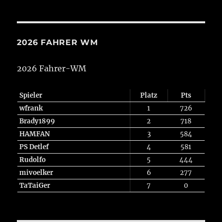
2026 FAHRER WM
2026 Fahrer-WM
Spieler
Platz
Pts
wfrank
1
726
Brady1899
2
718
HAMFAN
3
584
PS Detlef
4
581
Rudolfo
5
444
mivoelker
6
277
TaTaiGer
7
0