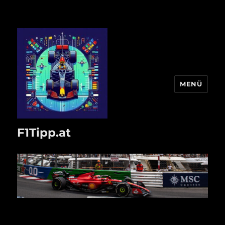
MENÜ
F1Tipp.at