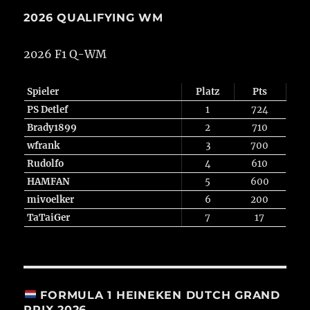
2026 QUALIFYING WM
2026 F1 Q-WM
Spieler
Platz
Pts
PS Detlef
1
724
Brady1899
2
710
wfrank
3
700
Rudolfo
4
610
HAMFAN
5
600
mivoelker
6
200
TaTaiGer
7
17
FORMULA 1 HEINEKEN DUTCH GRAND
PRIX 2026