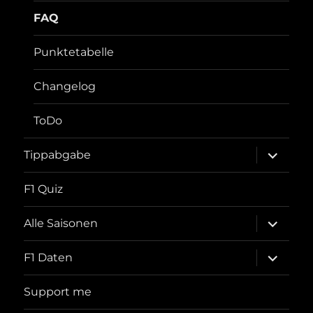
FAQ
Punktetabelle
Changelog
ToDo
Unterme
Tippabgabe
öffnen
F1 Quiz
Unterme
Alle Saisonen
öffnen
Unterme
F1 Daten
öffnen
Support me