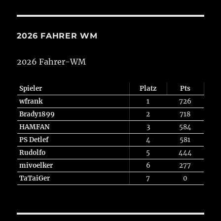
2026 FAHRER WM
2026 Fahrer-WM
Spieler
Platz
Pts
wfrank
1
726
Brady1899
2
718
HAMFAN
3
584
PS Detlef
4
581
Rudolfo
5
444
mivoelker
6
277
TaTaiGer
7
0