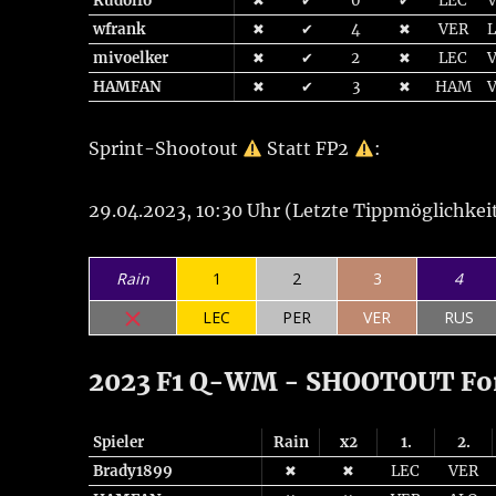
Rudolfo
✖
✔
0
✔
LEC
wfrank
✖
✔
4
✖
VER
mivoelker
✖
✔
2
✖
LEC
HAMFAN
✖
✔
3
✖
HAM
Sprint-Shootout
Statt FP2
:
29.04.2023, 10:30 Uhr (Letzte Tippmöglichkeit
Rain
1
2
3
4
LEC
PER
VER
RUS
2023 F1 Q-WM - SHOOTOUT Form
Spieler
Rain
x2
1.
2.
Brady1899
✖
✖
LEC
VER