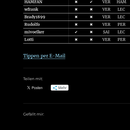
HAMFAN
✖
✔
VER
HAM
wfrank
✖
✖
VER
LEC
Brady1899
✖
✖
VER
LEC
Rudolfo
✖
✖
VER
PER
mivoelker
✔
✖
SAI
LEC
Lotti
✖
✖
VER
PER
Tippen per E-Mail
Teilen mit:
Mehr
Gefällt mir: