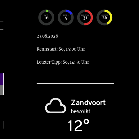
DAYS
HOURS
MINUTES
SECONDS
16
4
31
25
23.08.2026
Rennstart: So, 15:00 Uhr
Letzter Tipp: So, 14:50 Uhr
Zandvoort
bewölkt
12°