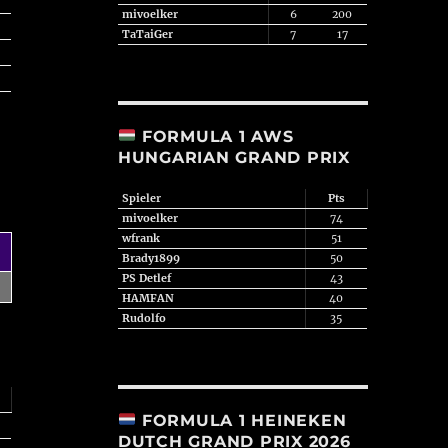
mivoelker
6
200
TaTaiGer
7
17
FORMULA 1 AWS
HUNGARIAN GRAND PRIX
Spieler
Pts
mivoelker
74
wfrank
51
Brady1899
50
PS Detlef
43
HAMFAN
40
Rudolfo
35
FORMULA 1 HEINEKEN
DUTCH GRAND PRIX 2026