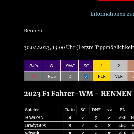
Informationen zu
Rennen:
30.04.2023, 13:00 Uhr (Letzte Tippmöglichkeit
Rain
FL
DNF
SC
1
2
RUS
2
PER
VER
2023 F1 Fahrer-WM - RENNEN F
Spieler
Rain
SC
DNF
x2
FL
HAMFAN
✖
✔
5
✔
VER
H
Brady1899
✖
✔
4
✖
LEC
wfrank
✖
✔
4
✖
VER