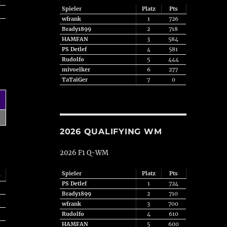
Spieler
Platz
Pts
wfrank
1
726
Brady1899
2
718
HAMFAN
3
584
PS Detlef
4
581
Rudolfo
5
444
mivoelker
6
277
TaTaiGer
7
0
2026 QUALIFYING WM
2026 F1 Q-WM
Spieler
Platz
Pts
s
PS Detlef
1
724
Brady1899
2
710
wfrank
3
700
Rudolfo
4
610
HAMFAN
5
600