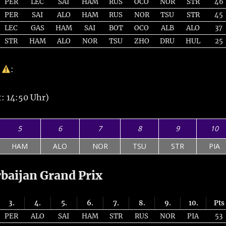
PER
LEC
SAI
HAM
RUS
OCO
NOR
STR
46
PER
SAI
ALO
HAM
RUS
NOR
TSU
STR
45
LEC
GAS
HAM
SAI
BOT
OCO
ALB
ALO
37
STR
HAM
ALO
NOR
TSU
ZHO
DRU
HUL
25
g
:
: 14:50 Uhr)
5
6
7
8
9
10
HAM
ALO
NOR
TSU
STR
PIA
baijan Grand Prix
3.
4.
5.
6.
7.
8.
9.
10.
Pts
PER
ALO
SAI
HAM
STR
RUS
NOR
PIA
53