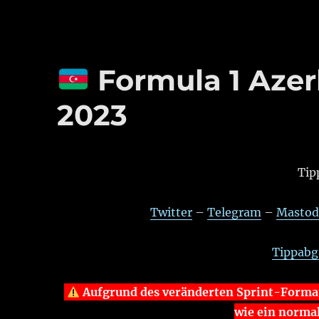
Formula 1 Azer
2023
Tip
Twitter
–
Telegram
–
Masto
Tippabga
Aufgrund des veränderten Sprint-Formats
wie ein normal