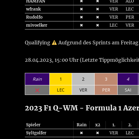
HAMFAN
✖
✖
VER
ALO
wfrank
✖
✖
VER
LEC
Rudolfo
✖
✖
VER
PER
mivoelker
✖
✖
LEC
VER
Qualifying
Aufgrund des Sprints am Freita
28.04.2023, 15:00 Uhr (Letzte Tippmöglichkeit
Rain
1
2
3
4
LEC
VER
PER
SAI
2023 F1 Q-WM - Formula 1 Azer
Spieler
Rain
x2
1.
2.
Syltgolfer
✖
✖
VER
LEC