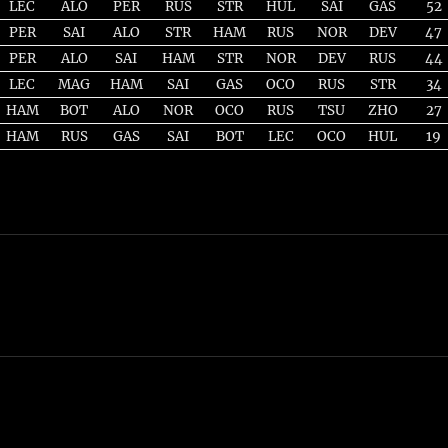
LEC
ALO
PER
RUS
STR
HUL
SAI
GAS
52
PER
SAI
ALO
STR
HAM
RUS
NOR
DEV
47
PER
ALO
SAI
HAM
STR
NOR
DEV
RUS
44
LEC
MAG
HAM
SAI
GAS
OCO
RUS
STR
34
HAM
BOT
ALO
NOR
OCO
RUS
TSU
ZHO
27
HAM
RUS
GAS
SAI
BOT
LEC
OCO
HUL
19