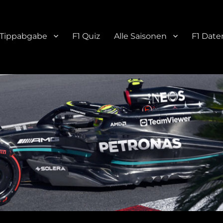
Tippabgabe
F1 Quiz
Alle Saisonen
F1 Date