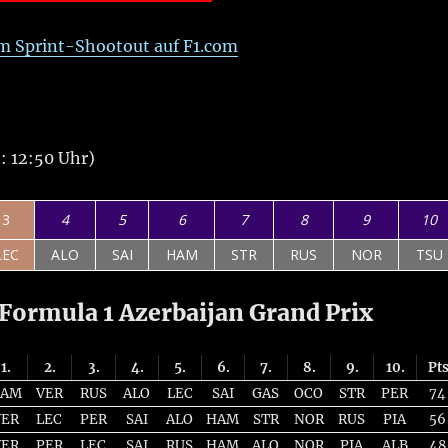
m Sprint-Shootout auf F1.com
: 12:50 Uhr)
3
4
5
6
7
8
9
10
LEC
ALO
SAI
HAM
STR
RUS
NOR
TSU
ormula 1 Azerbaijan Grand Prix
1.
2.
3.
4.
5.
6.
7.
8.
9.
10.
Pt
AM
VER
RUS
ALO
LEC
SAI
GAS
OCO
STR
PER
74
VER
LEC
PER
SAI
ALO
HAM
STR
NOR
RUS
PIA
56
VER
PER
LEC
SAI
RUS
HAM
ALO
NOR
PIA
ALB
48