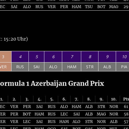
LEC
SAI
ALO
RUS
VER
PER
HAM
TSU
BOT
MAG
29
: 15:20 Uhr)
3
4
5
6
7
8
9
10
VER
RUS
SAI
ALO
HAM
STR
ALB
PIA
rmula 1 Azerbaijan Grand Prix
1.
2.
3.
4.
5.
6.
7.
8.
9.
10.
Pt
LEC
VER
PER
SAI
RUS
ALO
HAM
ALB
STR
NOR
61
VER
PER
BOT
HAM
RUS
LEC
SAI
ALB
MAG
NOR
58
PER
VER
LEC
SAI
RUS
HAM
ALO
STR
NOR
ALB
57