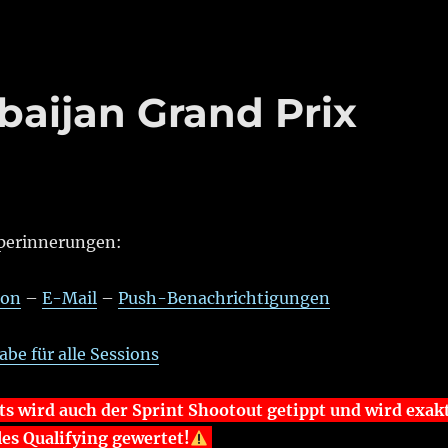
baijan Grand Prix
perinnerungen:
don
–
E-Mail
–
Push-Benachrichtigungen
be für alle Sessions
 wird auch der Sprint Shootout getippt und wird exak
es Qualifying gewertet!