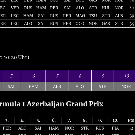
VER
LEC
PER
HAM
OCO
SAI
BOT
GAS
NOR
HUL
56
LEC
VER
RUS
HAM
PER
SAI
ALO
STR
HUL
NOR
42
VER
LEC
HAM
SAI
RUS
PER
MAG
TSU
STR
ALB
39
VER
LEC
ALO
SAI
RUS
PER
OCO
NOR
GAS
STR
34
: 10:20 Uhr)
5
6
7
8
9
10
SAI
HAM
ALB
ALO
STR
NOR
ula 1 Azerbaijan Grand Prix
3.
4.
5.
6.
7.
8.
9.
10.
Pts
PER
ALO
SAI
HAM
NOR
STR
RUS
PIA
52