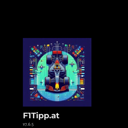
F1Tipp.at
v7.6.5