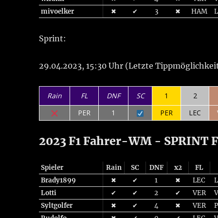
mivoelker
✖
✔
3
✖
HAM
Sprint:
29.04.2023, 15:30 Uhr (Letzte Tippmöglichkeit
Rain
FL
DNF
SC
1
2
PER
1
PER
LEC
2023 F1 Fahrer-WM - SPRINT Fo
Spieler
Rain
SC
DNF
x2
FL
Brady1899
✖
✔
1
✖
LEC
Lotti
✔
✔
2
✔
VER
Syltgolfer
✖
✔
4
✖
VER