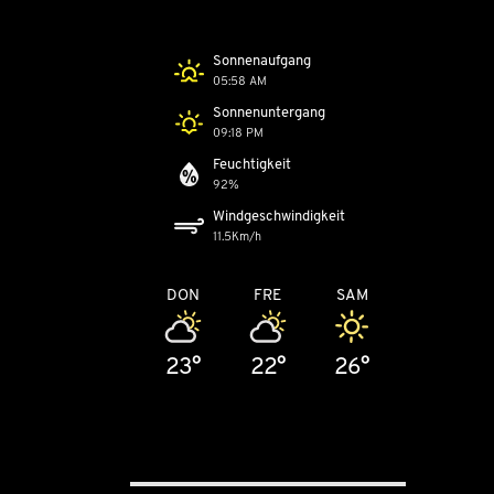
Sonnenaufgang
05:58 AM
Sonnenuntergang
09:18 PM
Feuchtigkeit
92%
Windgeschwindigkeit
11.5Km/h
DON
FRE
SAM
23°
22°
26°