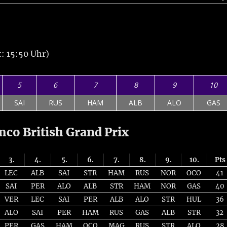
: 15:50 Uhr)
5
6
7
8
9
10
SAI
RUS
HAM
ALB
ALO
GAS
co British Grand Prix
3.
4.
5.
6.
7.
8.
9.
10.
Pts
LEC
ALB
SAI
STR
HAM
RUS
NOR
OCO
41
SAI
PER
ALO
ALB
STR
HAM
NOR
GAS
40
VER
LEC
SAI
PER
ALB
ALO
STR
HUL
36
ALO
SAI
PER
HAM
RUS
GAS
ALB
STR
32
PER
GAS
HAM
OCO
MAG
RUS
STR
ALO
28