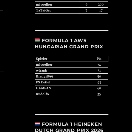
mivoelker
6
200
TaTaiGer
7
17
FORMULA 1 AWS
HUNGARIAN GRAND PRIX
Spieler
Pts
mivoelker
74
wfrank
51
Brady1899
50
PS Detlef
43
HAMFAN
40
Rudolfo
35
FORMULA 1 HEINEKEN
DUTCH GRAND PRIX 2026