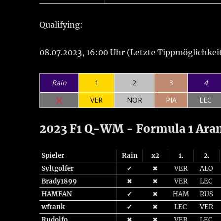
Qualifying:
08.07.2023, 16:00 Uhr (Letzte Tippmöglichkeit
Rain
1
2
3
4
VER
NOR
PIA
LEC
2023 F1 Q-WM - Formula 1 Aram
Spieler
Rain
x2
1.
2.
Syltgolfer
✔
✖
VER
ALO
Brady1899
✖
✖
VER
LEC
HAMFAN
✔
✖
HAM
RUS
wfrank
✔
✖
LEC
VER
Rudolfo
✖
✖
VER
LEC