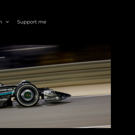
n
Support me