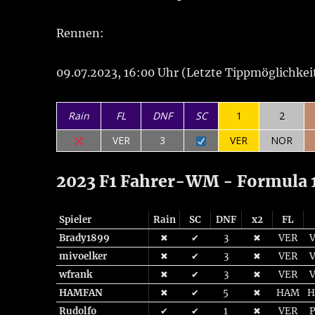
Rennen:
09.07.2023, 16:00 Uhr (Letzte Tippmöglichkei
Rain
FL
DNF
SC
1
2
VER
3
VER
NOR
2023 F1 Fahrer-WM - Formula 1
Spieler
Rain
SC
DNF
x2
FL
Brady1899
✖
✔
3
✖
VER
mivoelker
✖
✔
3
✖
VER
wfrank
✖
✔
3
✖
VER
HAMFAN
✖
✔
5
✖
HAM
H
Rudolfo
✔
✔
1
✖
VER