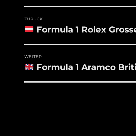
Beitragsnavigation
ZURÜCK
Formula 1 Rolex Grosse
Vorheriger
Beitrag:
WEITER
Formula 1 Aramco Brit
Nächster
Beitrag: