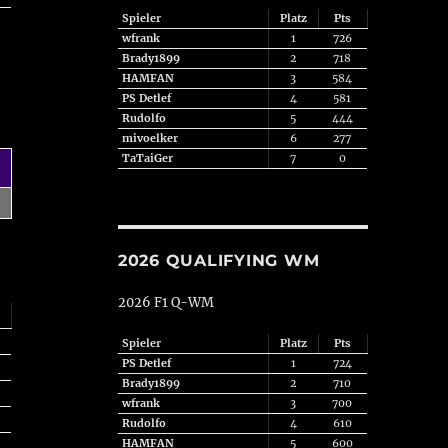
Spieler
Platz
Pts
wfrank
1
726
Brady1899
2
718
HAMFAN
3
584
PS Detlef
4
581
Rudolfo
5
444
mivoelker
6
277
TaTaiGer
7
0
2026 QUALIFYING WM
2026 F1 Q-WM
Spieler
Platz
Pts
PS Detlef
1
724
Brady1899
2
710
wfrank
3
700
Rudolfo
4
610
HAMFAN
5
600