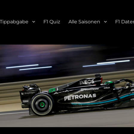
Tippabgabe
F1 Quiz
Alle Saisonen
F1 Date