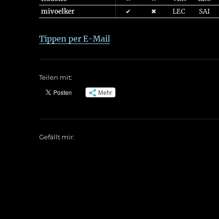
mivoelker
✔
✖
LEC
SAI
Tippen per E-Mail
Teilen mit:
Mehr
Gefällt mir: