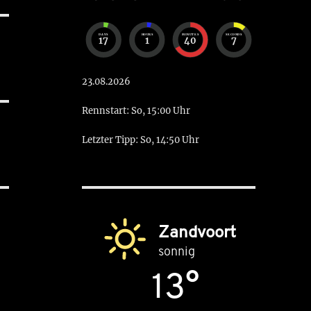
DAYS
HOURS
MINUTES
SECONDS
17
1
40
6
23.08.2026
Rennstart: So, 15:00 Uhr
Letzter Tipp: So, 14:50 Uhr
Zandvoort
sonnig
13°