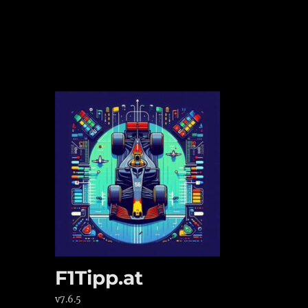
F1Tipp.at
v7.6.5