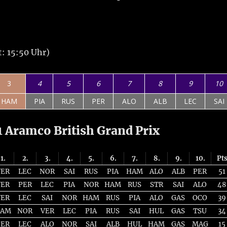
t: 15:50 Uhr)
3
4
5
6
7
8
9
10
HAM
PIA
RUS
PER
ALO
ALB
LEC
SAI
 Aramco British Grand Prix
1.
2.
3.
4.
5.
6.
7.
8.
9.
10.
Pt
VER
LEC
NOR
SAI
RUS
PIA
HAM
ALO
ALB
PER
51
VER
PER
LEC
PIA
NOR
HAM
RUS
STR
SAI
ALO
48
VER
LEC
SAI
NOR
HAM
RUS
PIA
ALO
GAS
OCO
39
AM
NOR
VER
LEC
PIA
RUS
SAI
HUL
GAS
TSU
34
PER
LEC
ALO
NOR
SAI
ALB
HUL
HAM
GAS
MAG
15