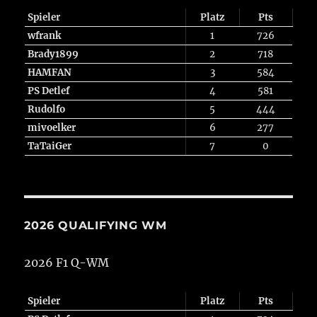
Spieler
Platz
Pts
wfrank
1
726
Brady1899
2
718
HAMFAN
3
584
PS Detlef
4
581
Rudolfo
5
444
mivoelker
6
277
TaTaiGer
7
0
2026 QUALIFYING WM
2026 F1 Q-WM
Spieler
Platz
Pts