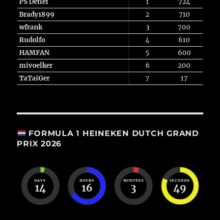
PS Detlef
1
724
Brady1899
2
710
wfrank
3
700
Rudolfo
4
610
HAMFAN
5
600
mivoelker
6
200
TaTaiGer
7
17
FORMULA 1 HEINEKEN DUTCH GRAND
PRIX 2026
DAYS
HOURS
MINUTES
SECONDS
14
16
3
48