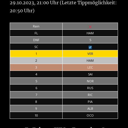
29.10.2023, 21:00 Uhr (Letzte Tippmöglichkeit:
20:50 Uhr)
Rain
FL
HAM
DNF
5
SC
1
VER
2
HAM
3
LEC
4
SAI
5
NOR
6
RUS
7
RIC
8
PIA
9
ALB
10
OCO