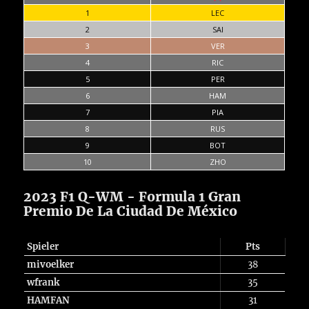
1
LEC
2
SAI
3
VER
4
RIC
5
PER
6
HAM
7
PIA
8
RUS
9
BOT
10
ZHO
2023 F1 Q-WM - Formula 1 Gran
Premio De La Ciudad De México
Spieler
Pts
mivoelker
38
wfrank
35
HAMFAN
31