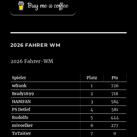
Buy me a coffee
2026 FAHRER WM
2026 Fahrer-WM
Spieler
Platz
Pts
wfrank
1
726
Brady1899
2
718
HAMFAN
3
584
PS Detlef
4
581
Rudolfo
5
444
mivoelker
6
277
TaTaiGer
7
0