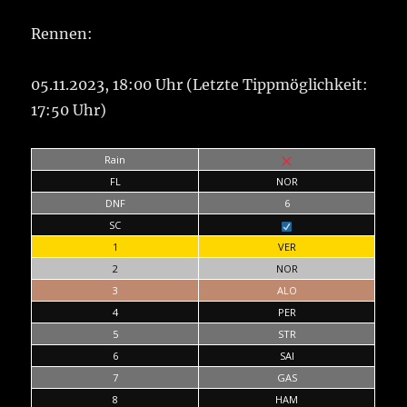
Rennen:
05.11.2023, 18:00 Uhr (Letzte Tippmöglichkeit:
17:50 Uhr)
Rain
FL
NOR
DNF
6
SC
1
VER
2
NOR
3
ALO
4
PER
5
STR
6
SAI
7
GAS
8
HAM