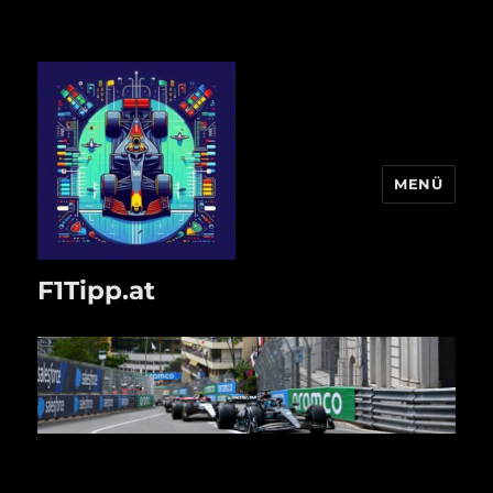
MENÜ
F1Tipp.at