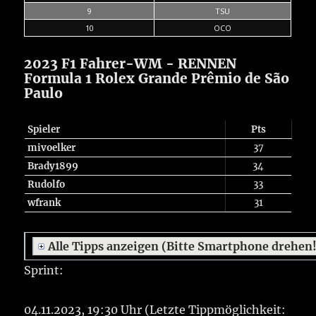
9
TSU
10
OCO
2023 F1 Fahrer-WM - RENNEN
Formula 1 Rolex Grande Prêmio de São
Paulo
Spieler
Pts
mivoelker
37
Brady1899
34
Rudolfo
33
wfrank
31
Alle Tipps anzeigen (Bitte Smartphone drehen
Sprint:
04.11.2023, 19:30 Uhr (Letzte Tippmöglichkeit: