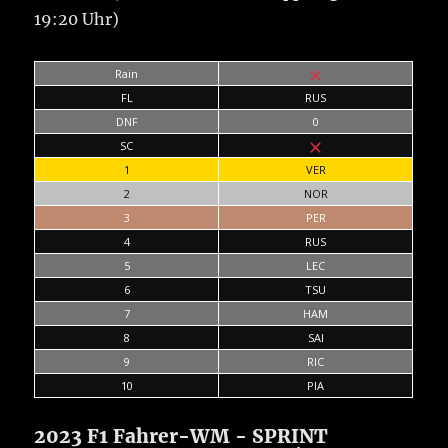
19:20 Uhr)
Rain
FL
RUS
DNF
0
SC
1
VER
2
NOR
3
PER
4
RUS
5
LEC
6
TSU
7
HAM
8
SAI
9
RIC
10
PIA
2023 F1 Fahrer-WM - SPRINT