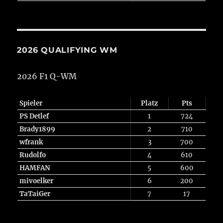
2026 QUALIFYING WM
2026 F1 Q-WM
Spieler
Platz
Pts
PS Detlef
1
724
Brady1899
2
710
wfrank
3
700
Rudolfo
4
610
HAMFAN
5
600
mivoelker
6
200
TaTaiGer
7
17