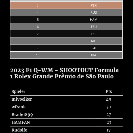
3
PER
4
RUS
5
HAM
6
TSU
7
LEC
8
RIC
9
SAI
10
PIA
2023 F1 Q-WM - SHOOTOUT Formula
1 Rolex Grande Prêmio de São Paulo
Spieler
Pts
mivoelker
49
wfrank
30
Brady1899
27
HAMFAN
23
Rudolfo
17