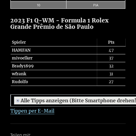
10
PIA
2023 F1 Q-WM - Formula 1 Rolex
Grande Prêmio de São Paulo
Spieler
Pts
HAMFAN
47
mivoelker
37
Brady1899
32
wfrank
31
Rudolfo
27
Alle Tipps anzeigen (Bitte Smartphone drehen
Tippen per E-Mail
Teilen mit: