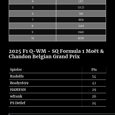
4
LEC
5
OCO
6
SAI
7
BEA
8
GAS
9
HAD
10
BOR
2025 F1 Q-WM - SQ Formula 1 Moët &
Chandon Belgian Grand Prix
Spieler
Pts
Rudolfo
54
Brady1899
41
HAMFAN
29
wfrank
26
PS Detlef
24