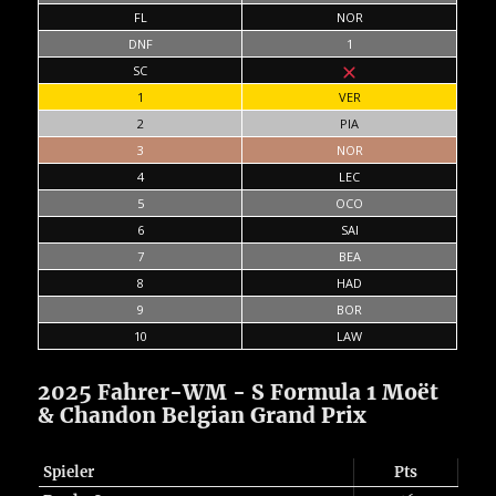
FL
NOR
DNF
1
SC
1
VER
2
PIA
3
NOR
4
LEC
5
OCO
6
SAI
7
BEA
8
HAD
9
BOR
10
LAW
2025 Fahrer-WM - S Formula 1 Moët
& Chandon Belgian Grand Prix
Spieler
Pts