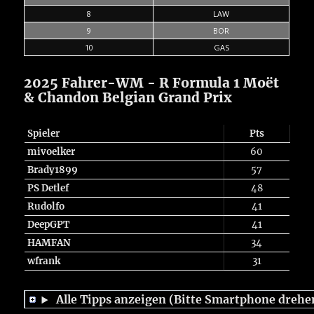
8
LAW
9
BOR
10
GAS
2025 Fahrer-WM - R Formula 1 Moët
& Chandon Belgian Grand Prix
Spieler
Pts
mivoelker
60
Brady1899
57
PS Detlef
48
Rudolfo
41
DeepGPT
41
HAMFAN
34
wfrank
31
Alle Tipps anzeigen (Bitte Smartphone drehe