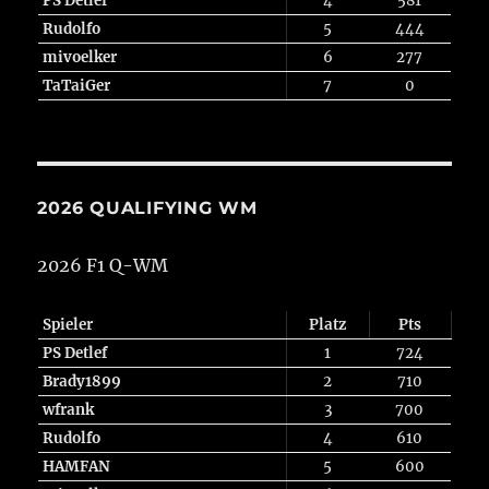
PS Detlef
4
581
Rudolfo
5
444
mivoelker
6
277
TaTaiGer
7
0
2026 QUALIFYING WM
2026 F1 Q-WM
Spieler
Platz
Pts
PS Detlef
1
724
Brady1899
2
710
wfrank
3
700
Rudolfo
4
610
HAMFAN
5
600