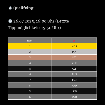
Qualifying:
26.07.2025, 16:00 Uhr (Letzte
Tippmöglichkeit: 15:50 Uhr)
Rain
1
NOR
2
PIA
3
LEC
4
VER
5
ALB
6
RUS
7
TSU
8
HAD
9
LAW
10
BOR