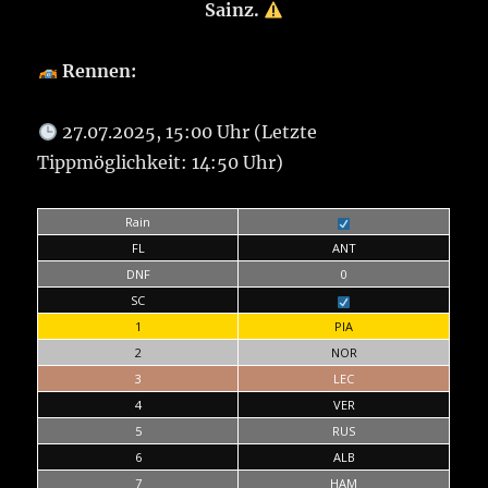
Sainz.
Rennen:
27.07.2025, 15:00 Uhr (Letzte
Tippmöglichkeit: 14:50 Uhr)
Rain
FL
ANT
DNF
0
SC
1
PIA
2
NOR
3
LEC
4
VER
5
RUS
6
ALB
7
HAM