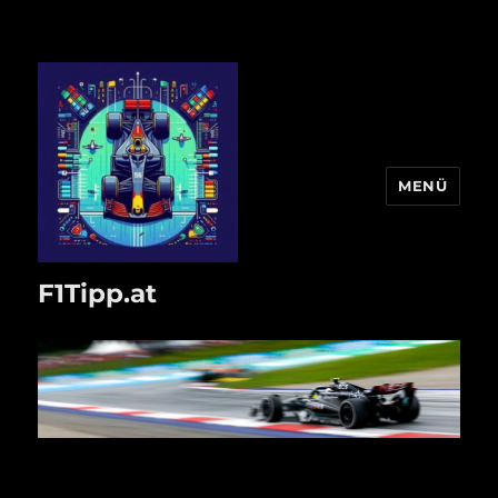
MENÜ
F1Tipp.at