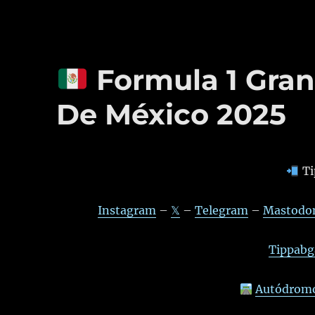
Formula 1 Gran
De México 2025
Ti
Instagram
–
𝕏
–
Telegram
–
Mastodo
Tippabga
Autódromo