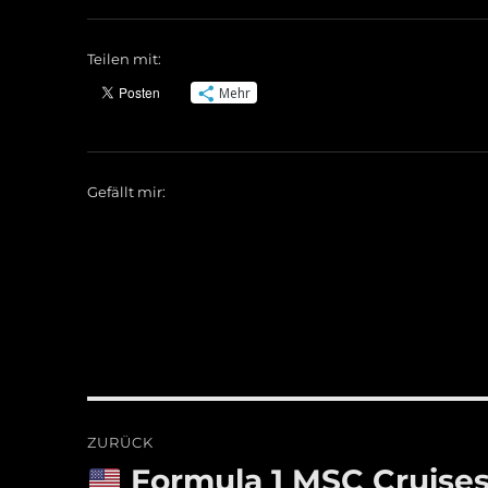
Teilen mit:
Mehr
Gefällt mir:
Beitragsnavigation
ZURÜCK
Formula 1 MSC Cruises
Vorheriger