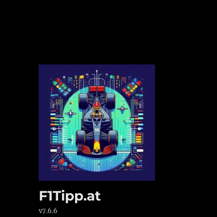
F1Tipp.at
v7.6.6