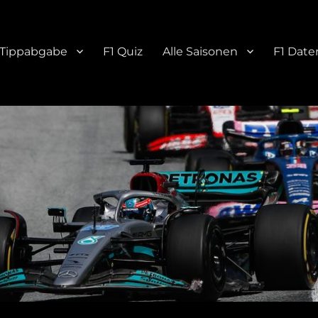
Tippabgabe
F1 Quiz
Alle Saisonen
F1 Date