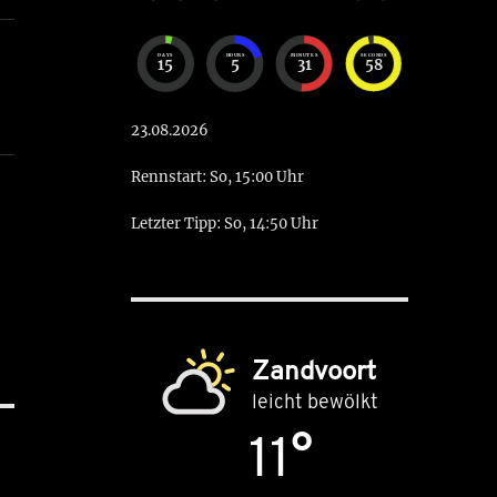
DAYS
HOURS
MINUTES
SECONDS
15
5
31
57
23.08.2026
Rennstart: So, 15:00 Uhr
Letzter Tipp: So, 14:50 Uhr
Zandvoort
leicht bewölkt
11°
5