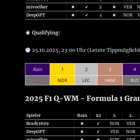
mivoelker
✖
✔
2
✖
VER
DeepGPT
✖
✔
3
✖
NOR
Qualifying:
25.10.2025, 23:00 Uhr (Letzte Tippmöglichk
Rain
1
2
3
4
NOR
LEC
HAM
RUS
2025 F1 Q-WM - Formula 1 Gran
Spieler
Rain
x2
1.
2.
Brady1899
✖
✔
NOR
VER
DeepGPT
✖
✔
VER
NOR
mivoelker
✖
✖
NOR
VER