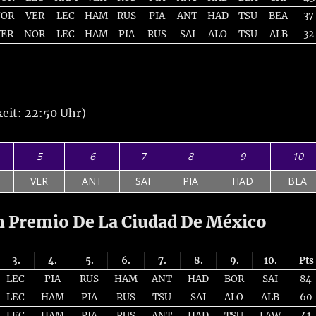
NOR
VER
LEC
HAM
RUS
PIA
ANT
HAD
TSU
BEA
37
VER
NOR
LEC
HAM
PIA
RUS
SAI
ALO
TSU
ALB
32
eit: 22:50 Uhr)
5
6
7
8
9
10
VER
ANT
SAI
PIA
HAD
BEA
 Premio De La Ciudad De México
3.
4.
5.
6.
7.
8.
9.
10.
Pts
LEC
PIA
RUS
HAM
ANT
HAD
BOR
SAI
84
LEC
HAM
PIA
RUS
TSU
SAI
ALO
ALB
60
LEC
HAM
PIA
RUS
ANT
HAD
TSU
LAW
41