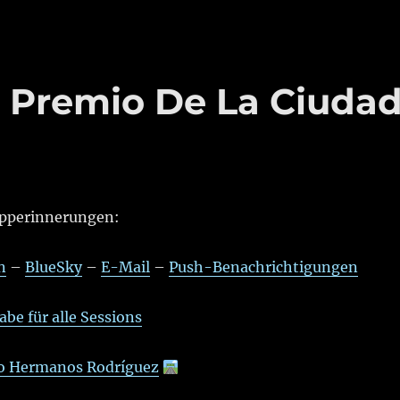
 Premio De La Ciuda
pperinnerungen:
n
–
BlueSky
–
E-Mail
–
Push-Benachrichtigungen
be für alle Sessions
 Hermanos Rodríguez