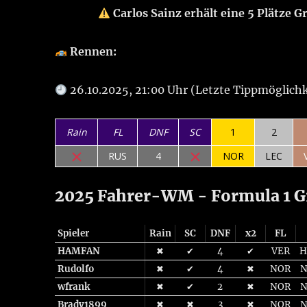
Carlos Sainz erhält eine 5 Plätze G
Rennen:
26.10.2025, 21:00 Uhr (Letzte Tippmöglichk
Rain
FL
DNF
SC
1
2
RUS
4
NOR
LEC
2025 Fahrer-WM - Formula 1 G
Spieler
Rain
SC
DNF
x2
FL
HAMFAN
✖
✔
4
✔
VER
H
Rudolfo
✖
✔
4
✖
NOR
wfrank
✖
✔
2
✖
NOR
Brady1899
✖
✖
3
✖
NOR