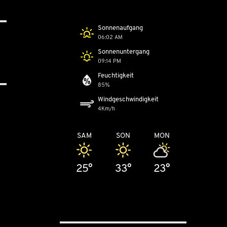
Sonnenaufgang
06:02 AM
Sonnenuntergang
09:14 PM
Feuchtigkeit
85%
Windgeschwindigkeit
4Km/h
SAM
SON
MON
25°
33°
23°