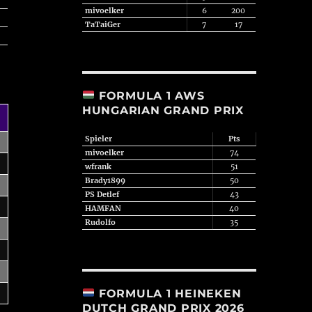
mivoelker
6
200
TaTaiGer
7
17
FORMULA 1 AWS
HUNGARIAN GRAND PRIX
Spieler
Pts
mivoelker
74
wfrank
51
Brady1899
50
PS Detlef
43
HAMFAN
40
Rudolfo
35
FORMULA 1 HEINEKEN
DUTCH GRAND PRIX 2026