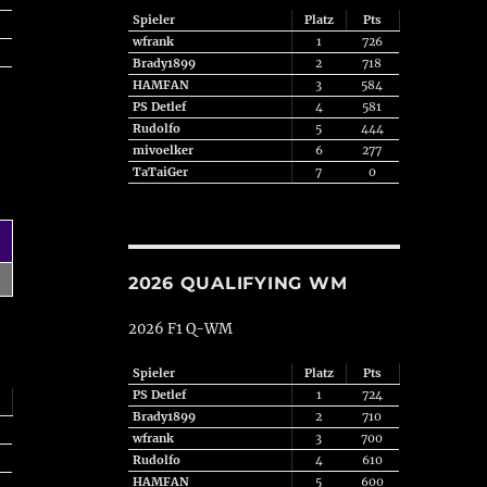
Spieler
Platz
Pts
wfrank
1
726
Brady1899
2
718
HAMFAN
3
584
PS Detlef
4
581
Rudolfo
5
444
mivoelker
6
277
TaTaiGer
7
0
2026 QUALIFYING WM
2026 F1 Q-WM
Spieler
Platz
Pts
PS Detlef
1
724
Brady1899
2
710
wfrank
3
700
Rudolfo
4
610
HAMFAN
5
600