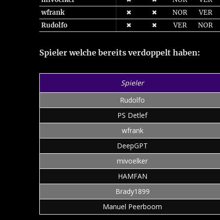
wfrank
✖
✖
NOR
VER
Rudolfo
✖
✖
VER
NOR
Spieler welche bereits verdoppelt haben:
Spieler
Rudolfo
PS Detlef
wfrank
DeepGPT
mivoelker
HAMFAN
Brady1899
Manuel Peerboom