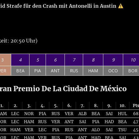
rid Strafe für den Crash mit Antonelli in Austin
eit: 20:50 Uhr)
3
4
5
6
7
8
9
10
VER
BEA
PIA
ANT
RUS
HAM
OCO
BOR
ran Premio De La Ciudad De México
1.
2.
3.
4.
5.
6.
7.
8.
9.
10.
Pt
AM
LEC
NOR
PIA
RUS
VER
ALB
BEA
SAI
HUL
68
NOR
LEC
HAM
RUS
VER
ANT
SAI
PIA
HAD
BEA
47
NOR
HAM
VER
LEC
PIA
RUS
ANT
ALO
SAI
TSU
45
NOR
LEC
HAM
VER
RUS
PIA
ANT
HAD
BEA
SAI
43