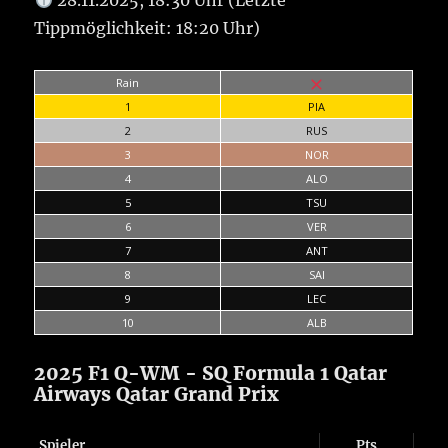
28.11.2025, 18:30 Uhr (Letzte
Tippmöglichkeit: 18:20 Uhr)
Rain
1
PIA
2
RUS
3
NOR
4
ALO
5
TSU
6
VER
7
ANT
8
SAI
9
LEC
10
ALB
2025 F1 Q-WM - SQ Formula 1 Qatar
Airways Qatar Grand Prix
Spieler
Pts