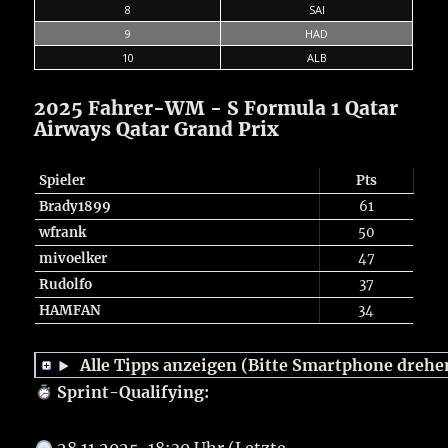
8
SAI
9
HAD
10
ALB
2025 Fahrer-WM - S Formula 1 Qatar
Airways Qatar Grand Prix
Spieler
Pts
Brady1899
61
wfrank
50
mivoelker
47
Rudolfo
37
HAMFAN
34
Alle Tipps anzeigen (Bitte Smartphone drehe
Sprint-Qualifying: