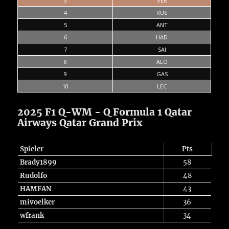
3
VER
4
RUS
5
ANT
6
HAD
7
SAI
8
ALO
9
GAS
10
LEC
2025 F1 Q-WM - Q Formula 1 Qatar
Airways Qatar Grand Prix
Spieler
Pts
Brady1899
58
Rudolfo
48
HAMFAN
43
mivoelker
36
wfrank
34