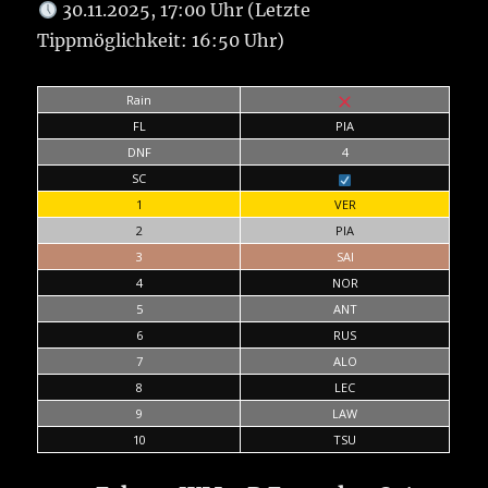
30.11.2025, 17:00 Uhr (Letzte
Tippmöglichkeit: 16:50 Uhr)
Rain
FL
PIA
DNF
4
SC
1
VER
2
PIA
3
SAI
4
NOR
5
ANT
6
RUS
7
ALO
8
LEC
9
LAW
10
TSU