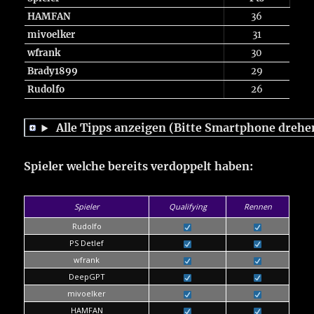
HAMFAN
36
mivoelker
31
wfrank
30
Brady1899
29
Rudolfo
26
Alle Tipps anzeigen (Bitte Smartphone drehe
Spieler welche bereits verdoppelt haben:
Spieler
Qualifying
Rennen
Rudolfo
PS Detlef
wfrank
DeepGPT
mivoelker
HAMFAN