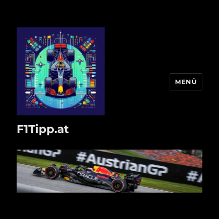
MENÜ
F1Tipp.at