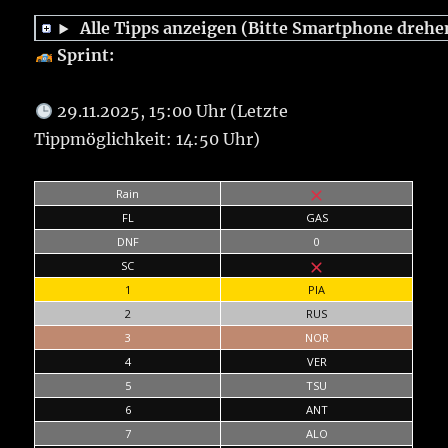
Alle Tipps anzeigen (Bitte Smartphone drehe
Sprint:
29.11.2025, 15:00 Uhr (Letzte
Tippmöglichkeit: 14:50 Uhr)
Rain
FL
GAS
DNF
0
SC
1
PIA
2
RUS
3
NOR
4
VER
5
TSU
6
ANT
7
ALO