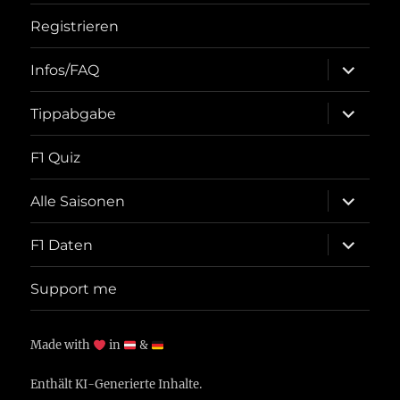
Registrieren
Unterme
Infos/FAQ
öffnen
Unterme
Tippabgabe
öffnen
F1 Quiz
Unterme
Alle Saisonen
öffnen
Unterme
F1 Daten
öffnen
Support me
Made with
in
&
Enthält KI-Generierte Inhalte.