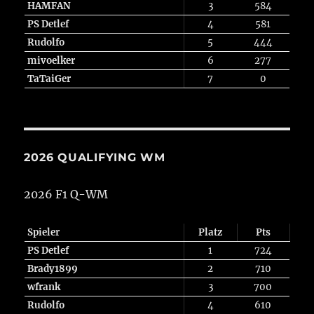
HAMFAN
3
584
PS Detlef
4
581
Rudolfo
5
444
mivoelker
6
277
TaTaiGer
7
0
2026 QUALIFYING WM
2026 F1 Q-WM
Spieler
Platz
Pts
PS Detlef
1
724
Brady1899
2
710
wfrank
3
700
Rudolfo
4
610