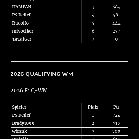
HAMFAN
3
584
PS Detlef
4
581
Rudolfo
5
444
mivoelker
6
277
TaTaiGer
7
0
2026 QUALIFYING WM
2026 F1 Q-WM
Spieler
Platz
Pts
PS Detlef
1
724
Brady1899
2
710
wfrank
3
700