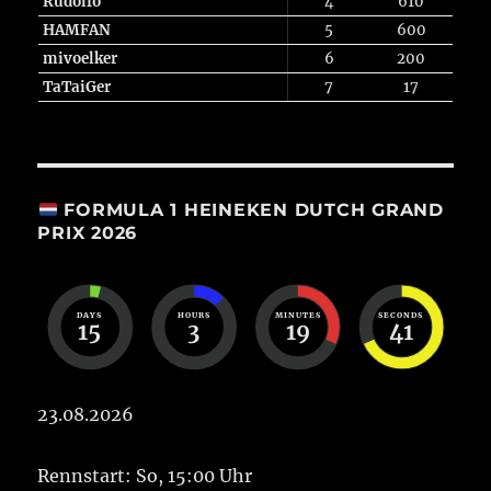
Rudolfo
4
610
HAMFAN
5
600
mivoelker
6
200
TaTaiGer
7
17
FORMULA 1 HEINEKEN DUTCH GRAND
PRIX 2026
DAYS
HOURS
MINUTES
SECONDS
15
3
19
41
23.08.2026
Rennstart: So, 15:00 Uhr