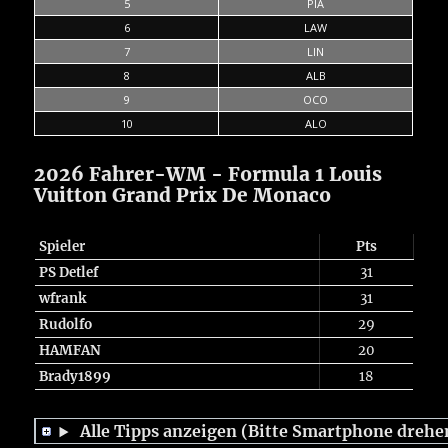
5
PIA
6
LAW
7
LIN
8
ALB
9
OCO
10
ALO
2026 Fahrer-WM - Formula 1 Louis
Vuitton Grand Prix De Monaco
Spieler
Pts
PS Detlef
31
wfrank
31
Rudolfo
29
HAMFAN
20
Brady1899
18
Alle Tipps anzeigen (Bitte Smartphone drehe