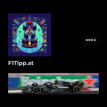
MENÜ
F1Tipp.at