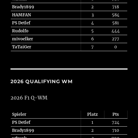
Brady1899
2
718
HAMFAN
3
584
PS Detlef
4
581
Rudolfo
5
444
mivoelker
6
277
TaTaiGer
7
0
2026 QUALIFYING WM
2026 F1 Q-WM
Spieler
Platz
Pts
PS Detlef
1
724
Brady1899
2
710