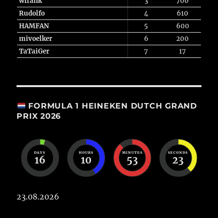
wfrank
3
700
Rudolfo
4
610
HAMFAN
5
600
mivoelker
6
200
TaTaiGer
7
17
FORMULA 1 HEINEKEN DUTCH GRAND
PRIX 2026
DAYS
HOURS
MINUTES
SECONDS
16
10
53
23
23.08.2026