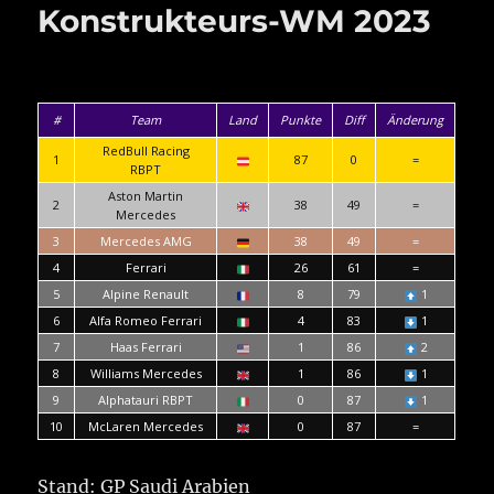
Konstrukteurs-WM 2023
#
Team
Land
Punkte
Diff
Änderung
RedBull Racing
1
87
0
=
RBPT
Aston Martin
2
38
49
=
Mercedes
3
Mercedes AMG
38
49
=
4
Ferrari
26
61
=
5
Alpine Renault
8
79
1
6
Alfa Romeo Ferrari
4
83
1
7
Haas Ferrari
1
86
2
8
Williams Mercedes
1
86
1
9
Alphatauri RBPT
0
87
1
10
McLaren Mercedes
0
87
=
Stand: GP Saudi Arabien