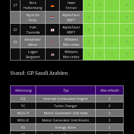
Nico
Haas
27
1
1
1
1
Hülkenberg
Ferrari
Nyck De
AlphaTauri
1
1
1
1
Vries
RBPT
Yuki
AlphaTauri
22
1
1
1
1
Tsunoda
RBPT
Alexander
Williams
23
1
1
1
1
Albon
Mercedes
Logan
Williams
1
1
1
1
Sargeant
Mercedes
Stand: GP Saudi Arabien
Abkürzung
Typ
Max erlaubt
ICE
Internal Combustion Engine
3
TC
Turbo Charger
3
MGU-H
Motor Generator Unit Heat
3
MGU-K
Motor Generator Unit Kinetic
3
ES
Energy Store
2