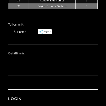
CE
Control Electronics
2
EX
Engine Exhaust System
8
Teilen mit:
Mehr
Gefällt mir:
LOGIN