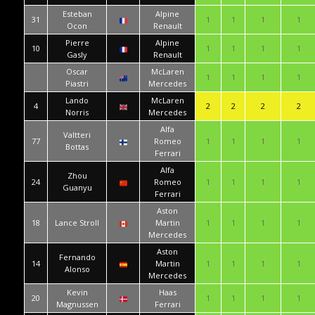
Esteban
Alpine
31
1
1
1
1
Ocon
Renault
Pierre
Alpine
10
1
1
1
1
Gasly
Renault
Oscar
McLaren
1
1
1
1
Piastri
Mercedes
Lando
McLaren
4
2
2
2
2
Norris
Mercedes
Alfa
Valtteri
77
Romeo
1
1
1
1
Bottas
Ferrari
Alfa
Zhou
24
Romeo
1
1
1
1
Guanyu
Ferrari
Aston
18
Lance Stroll
Martin
1
1
1
1
Mercedes
Aston
Fernando
14
Martin
1
1
1
1
Alonso
Mercedes
Kevin
Haas
20
1
1
1
1
Magnussen
Ferrari