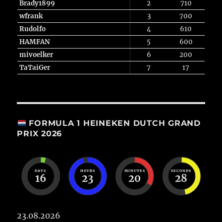
Brady1899
2
710
wfrank
3
700
Rudolfo
4
610
HAMFAN
5
600
mivoelker
6
200
TaTaiGer
7
17
FORMULA 1 HEINEKEN DUTCH GRAND
PRIX 2026
DAYS
HOURS
MINUTES
SECONDS
16
23
20
28
23.08.2026