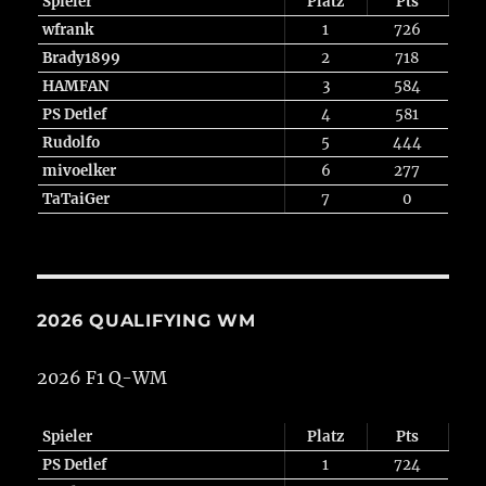
Spieler
Platz
Pts
wfrank
1
726
Brady1899
2
718
HAMFAN
3
584
PS Detlef
4
581
Rudolfo
5
444
mivoelker
6
277
TaTaiGer
7
0
2026 QUALIFYING WM
2026 F1 Q-WM
Spieler
Platz
Pts
PS Detlef
1
724