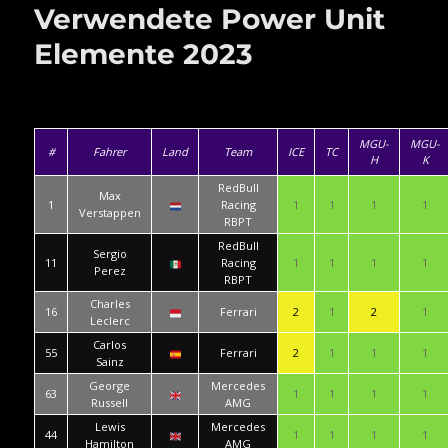
Verwendete Power Unit
Elemente 2023
MGU-
MGU-
#
Fahrer
Land
Team
ICE
TC
H
K
RedBull
Max
1
Racing
1
1
1
1
Verstappen
RBPT
RedBull
Sergio
11
Racing
1
1
1
1
Perez
RBPT
Charles
16
Ferrari
2
1
2
1
Leclerc
Carlos
55
Ferrari
2
1
1
1
Sainz
George
Mercedes
63
1
1
1
1
Russell
AMG
Lewis
Mercedes
44
1
1
1
1
Hamilton
AMG