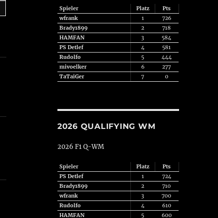
Spieler
Platz
Pts
wfrank
1
726
Brady1899
2
718
HAMFAN
3
584
PS Detlef
4
581
Rudolfo
5
444
mivoelker
6
277
TaTaiGer
7
0
2026 QUALIFYING WM
2026 F1 Q-WM
Spieler
Platz
Pts
PS Detlef
1
724
Brady1899
2
710
wfrank
3
700
Rudolfo
4
610
HAMFAN
5
600