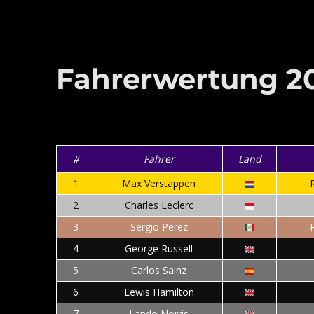
Fahrerwertung 2
#
Fahrer
Land
1
Max Verstappen
2
Charles Leclerc
3
Sergio Perez
4
George Russell
5
Carlos Sainz
6
Lewis Hamilton
7
Lando Norris