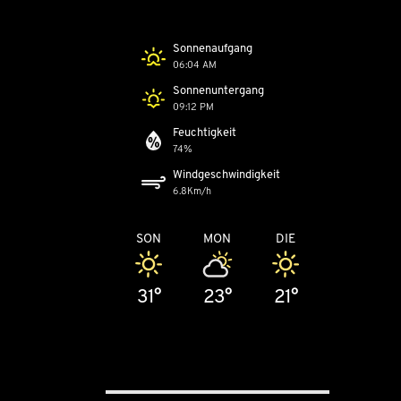
Sonnenaufgang
06:04 AM
Sonnenuntergang
09:12 PM
Feuchtigkeit
74%
Windgeschwindigkeit
6.8Km/h
SON
MON
DIE
31°
23°
21°