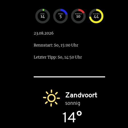
DAYS
HOURS
MINUTES
SECONDS
14
5
10
43
23.08.2026
Rennstart: So, 15:00 Uhr
Letzter Tipp: So, 14:50 Uhr
Zandvoort
sonnig
14°