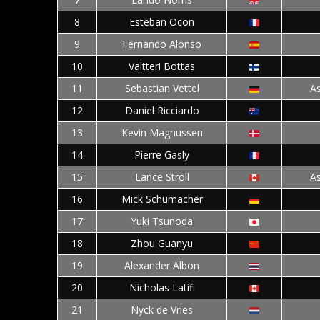
8
Esteban Ocon
9
Fernando Alonso
10
Valtteri Bottas
11
Sebastian Vettel
A
12
Daniel Ricciardo
13
Kevin Magnussen
14
Pierre Gasly
15
Lance Stroll
A
16
Mick Schumacher
17
Yuki Tsunoda
18
Zhou Guanyu
19
Alexander Albon
20
Nicholas Latifi
21
Nyck de Vries