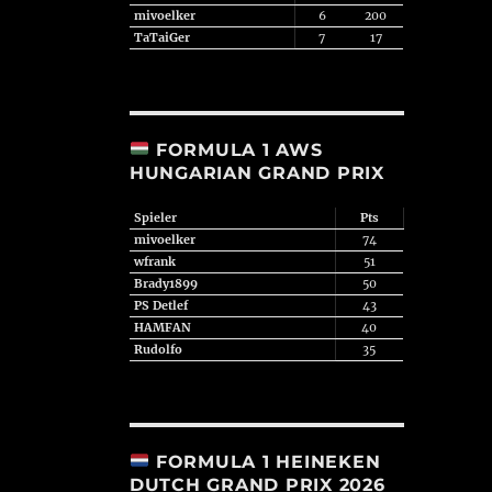
mivoelker
6
200
TaTaiGer
7
17
FORMULA 1 AWS
HUNGARIAN GRAND PRIX
Spieler
Pts
mivoelker
74
wfrank
51
Brady1899
50
PS Detlef
43
HAMFAN
40
Rudolfo
35
FORMULA 1 HEINEKEN
DUTCH GRAND PRIX 2026