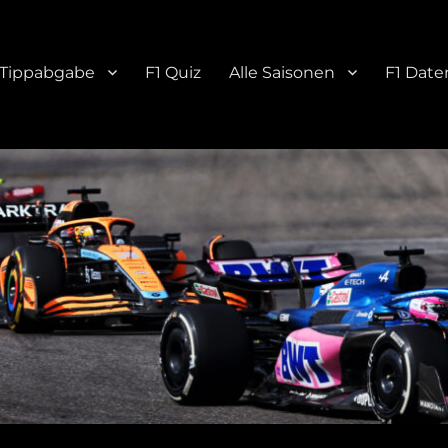
Tippabgabe
F1 Quiz
Alle Saisonen
F1 Date