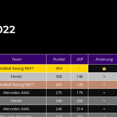
022
Team
Punkte
Diff
Änderung
RedBull Racing RBPT
454
-
Ferrari
308
146
=
RedBull Racing RBPT
305
149
=
Mercedes AMG
275
179
=
Ferrari
246
208
=
Mercedes AMG
240
214
=
McLaren Mercedes
122
332
=