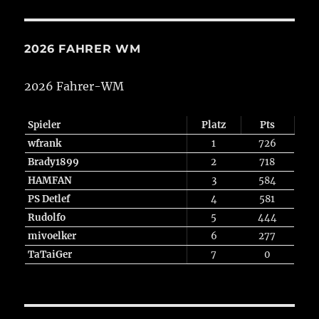
2026 FAHRER WM
2026 Fahrer-WM
Spieler
Platz
Pts
wfrank
1
726
Brady1899
2
718
HAMFAN
3
584
PS Detlef
4
581
Rudolfo
5
444
mivoelker
6
277
TaTaiGer
7
0