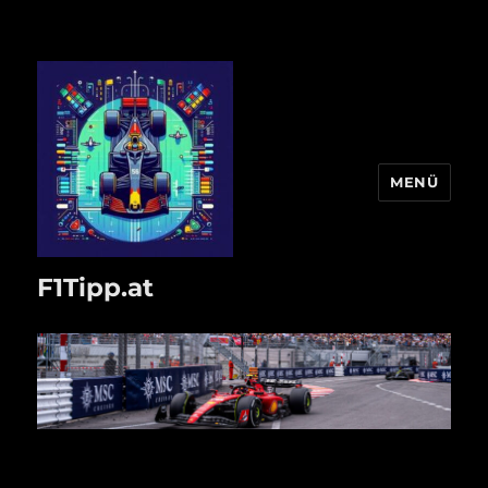
MENÜ
F1Tipp.at