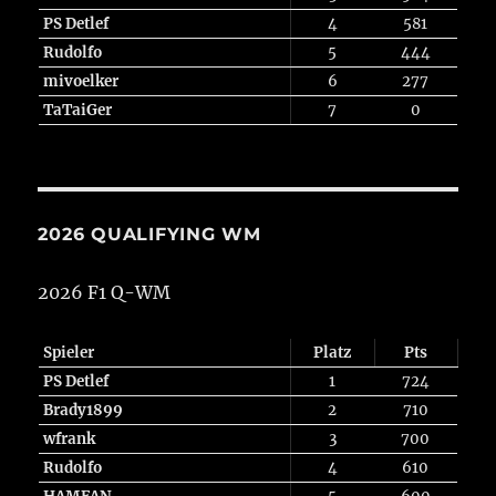
PS Detlef
4
581
Rudolfo
5
444
mivoelker
6
277
TaTaiGer
7
0
2026 QUALIFYING WM
2026 F1 Q-WM
Spieler
Platz
Pts
PS Detlef
1
724
Brady1899
2
710
wfrank
3
700
Rudolfo
4
610