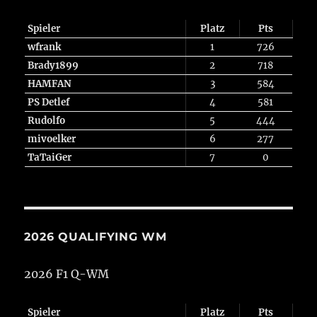
Spieler
Platz
Pts
wfrank
1
726
Brady1899
2
718
HAMFAN
3
584
PS Detlef
4
581
Rudolfo
5
444
mivoelker
6
277
TaTaiGer
7
0
2026 QUALIFYING WM
2026 F1 Q-WM
Spieler
Platz
Pts