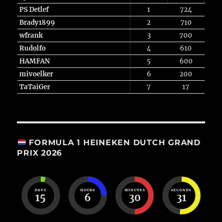
PS Detlef
1
724
Brady1899
2
710
wfrank
3
700
Rudolfo
4
610
HAMFAN
5
600
mivoelker
6
200
TaTaiGer
7
17
FORMULA 1 HEINEKEN DUTCH GRAND
PRIX 2026
DAYS
HOURS
MINUTES
SECONDS
15
6
30
31