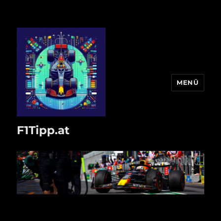
MENÜ
F1Tipp.at