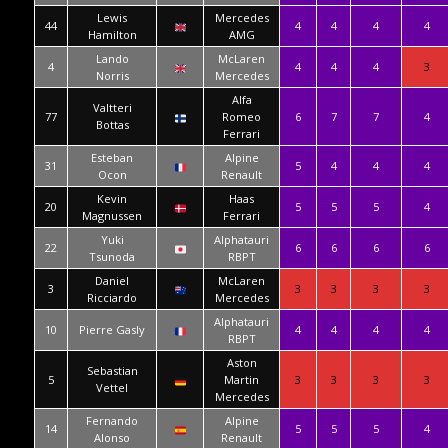
Lewis
Mercedes
44
4
4
4
4
Hamilton
AMG
Lando
McLaren
4
4
4
4
3
Norris
Mercedes
Alfa
Valtteri
77
Romeo
6
7
7
4
Bottas
Ferrari
Esteban
Alpine
31
5
4
4
4
Ocon
Renault
Kevin
Haas
20
5
5
5
4
Magnussen
Ferrari
Yuki
Alphatauri
22
6
6
6
6
Tsunoda
RBPT
Daniel
McLaren
3
3
3
3
3
Ricciardo
Mercedes
Alphatauri
10
Pierre Gasly
4
4
4
4
RBPT
Aston
Sebastian
5
Martin
3
3
3
3
Vettel
Mercedes
Fernando
Alpine
14
5
5
5
4
Alonso
Renault