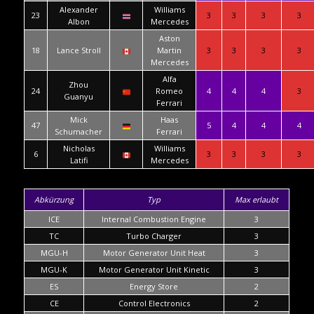
Alexander
Williams
23
3
3
3
3
Albon
Mercedes
Aston
18
Lance Stroll
Martin
3
3
3
3
Mercedes
Alfa
Zhou
24
Romeo
4
4
4
3
Guanyu
Ferrari
Mick
Haas
47
5
4
4
4
Schumacher
Ferrari
Nicholas
Williams
6
3
3
3
3
Latifi
Mercedes
Abkürzung
Typ
Max erlaubt
ICE
Internal Combustion Engine
3
TC
Turbo Charger
3
MGU-H
Motor Generator Unit Heat
3
MGU-K
Motor Generator Unit Kinetic
3
ES
Energy Store
2
CE
Control Electronics
2