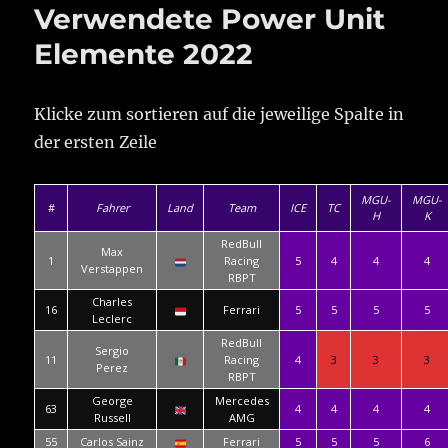
Verwendete Power Unit
Elemente 2022
Klicke zum sortieren auf die jeweilige Spalte in
der ersten Zeile
MGU-
MGU-
#
Fahrer
Land
Team
ICE
TC
H
K
RedBull
Max
1
Racing
5
4
4
4
Verstappen
RBPT
Charles
16
Ferrari
5
5
5
5
Leclerc
RedBull
Sergio
11
Racing
4
3
3
3
Perez
RBPT
George
Mercedes
63
4
4
4
4
Russell
AMG
55
Carlos Sainz
Ferrari
5
5
5
6