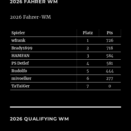
2026 FAHRER WM
2026 Fahrer-WM
Spieler
Platz
Pts
wfrank
1
726
Brady1899
2
718
HAMFAN
3
584
PS Detlef
4
581
Rudolfo
5
444
mivoelker
6
277
TaTaiGer
7
0
2026 QUALIFYING WM