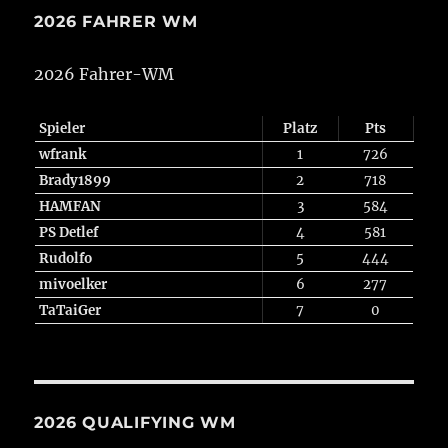
2026 FAHRER WM
2026 Fahrer-WM
Spieler
Platz
Pts
wfrank
1
726
Brady1899
2
718
HAMFAN
3
584
PS Detlef
4
581
Rudolfo
5
444
mivoelker
6
277
TaTaiGer
7
0
2026 QUALIFYING WM