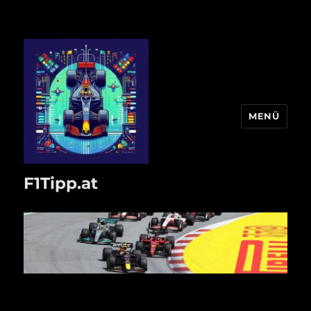
MENÜ
F1Tipp.at