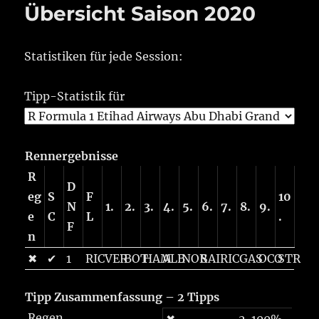
Übersicht Saison 2020
Statistiken für jede Session:
Tipp-Statistik für
Rennergebnisse
R
D
eg
S
F
10
N
1.
2.
3.
4.
5.
6.
7.
8.
9.
e
C
L
.
F
n
✖
✔
1
RIC
VER
BOT
HAM
ALB
NOR
SAI
RIC
GAS
OCO
STR
Tipp Zusammenfassung – 2 Tipps
Regen