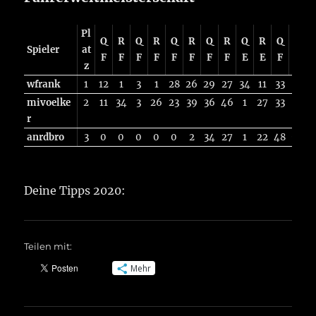
Pl
Q
R
Q
R
Q
R
Q
R
Q
R
Q
R
Spieler
at
F
F
F
F
F
F
F
F
E
E
F
F
z
wfrank
1
12
1
3
1
28
26
29
27
34
11
33
64
4
mivoelke
2
11
34
3
26
23
39
36
46
1
27
33
61
3
r
anrdbro
3
0
0
0
0
0
2
34
27
1
22
48
90
3
Deine Tipps 2020:
Teilen mit:
Mehr