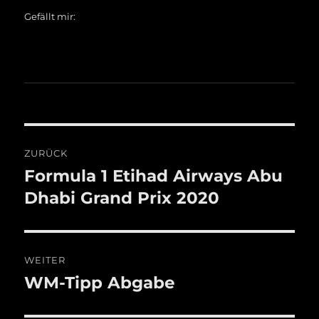
Gefällt mir:
Beitragsnavigation
ZURÜCK
Formula 1 Etihad Airways Abu
Vorheriger
Beitrag:
Dhabi Grand Prix 2020
WEITER
WM-Tipp Abgabe
Nächster
Beitrag: