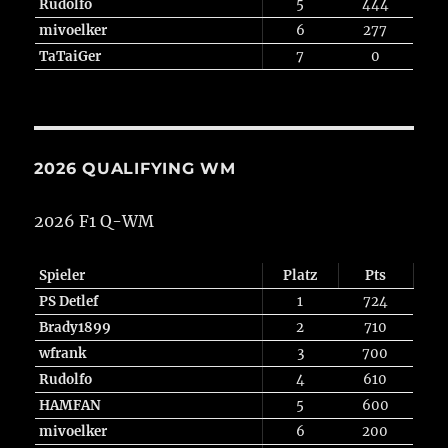
Rudolfo
5
444
mivoelker
6
277
TaTaiGer
7
0
2026 QUALIFYING WM
2026 F1 Q-WM
Spieler
Platz
Pts
PS Detlef
1
724
Brady1899
2
710
wfrank
3
700
Rudolfo
4
610
HAMFAN
5
600
mivoelker
6
200