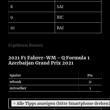
8
SAI
9
RIC
10
RAI
Ergebnisse Rennen
2021 F1 Fahrer-WM - Q Formula 1
Azerbaijan Grand Prix 2021
Spieler
Pts
wfrank
31
mivoelker
3
Alle Tipps anzeigen (bitte Smartphone drehen