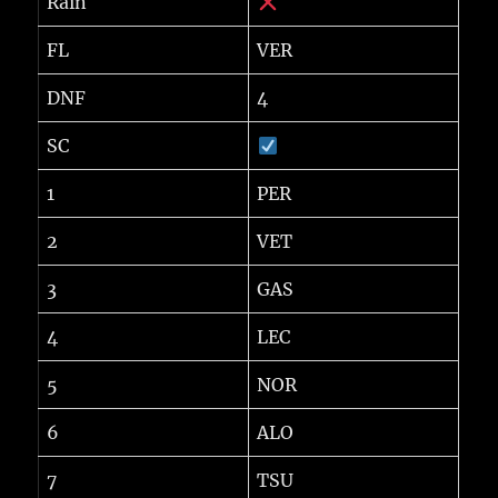
Rain
FL
VER
DNF
4
SC
1
PER
2
VET
3
GAS
4
LEC
5
NOR
6
ALO
7
TSU