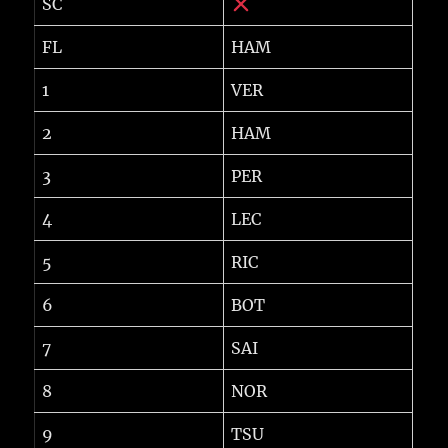
SC
FL
HAM
1
VER
2
HAM
3
PER
4
LEC
5
RIC
6
BOT
7
SAI
8
NOR
9
TSU