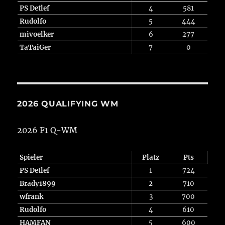
PS Detlef
4
581
Rudolfo
5
444
mivoelker
6
277
TaTaiGer
7
0
2026 QUALIFYING WM
2026 F1 Q-WM
Spieler
Platz
Pts
PS Detlef
1
724
Brady1899
2
710
wfrank
3
700
Rudolfo
4
610
HAMFAN
5
600