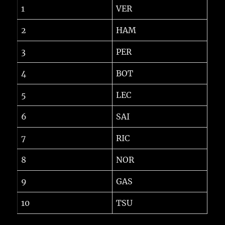
1
VER
2
HAM
3
PER
4
BOT
5
LEC
6
SAI
7
RIC
8
NOR
9
GAS
10
TSU