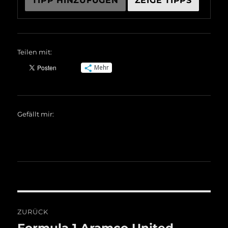
Teilen mit:
Mehr
Gefällt mir:
Beitragsnavigation
ZURÜCK
Formula 1 Aramco United
Vorheriger