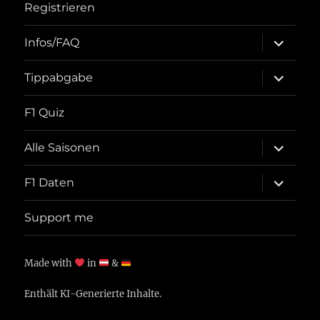
Registrieren
Unterme
Infos/FAQ
öffnen
Unterme
Tippabgabe
öffnen
F1 Quiz
Unterme
Alle Saisonen
öffnen
Unterme
F1 Daten
öffnen
Support me
Made with
in
&
Enthält KI-Generierte Inhalte.