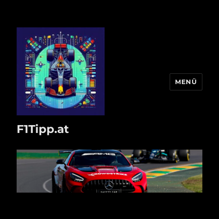
MENÜ
F1Tipp.at