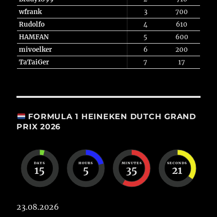
wfrank
3
700
Rudolfo
4
610
HAMFAN
5
600
mivoelker
6
200
TaTaiGer
7
17
FORMULA 1 HEINEKEN DUTCH GRAND
PRIX 2026
DAYS
HOURS
MINUTES
SECONDS
15
5
35
20
23.08.2026