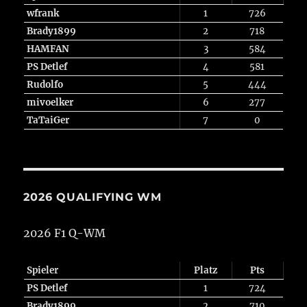
wfrank
1
726
Brady1899
2
718
HAMFAN
3
584
PS Detlef
4
581
Rudolfo
5
444
mivoelker
6
277
TaTaiGer
7
0
2026 QUALIFYING WM
2026 F1 Q-WM
Spieler
Platz
Pts
PS Detlef
1
724
Brady1899
2
710