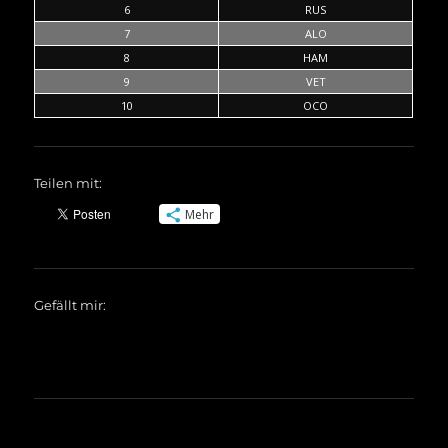
6
RUS
7
ALO
8
HAM
9
VET
10
OCO
Teilen mit:
Mehr
Gefällt mir: