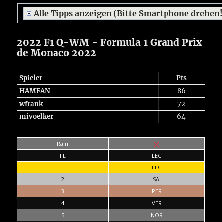
Alle Tipps anzeigen (Bitte Smartphone drehen
2022 F1 Q-WM - Formula 1 Grand Prix
de Monaco 2022
Spieler
Pts
HAMFAN
86
wfrank
72
mivoelker
64
Rain
FL
LEC
1
LEC
2
SAI
3
PER
4
VER
5
NOR