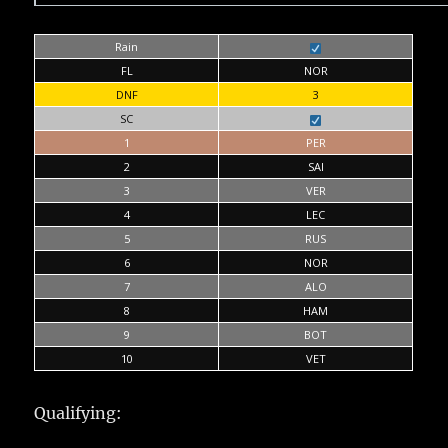
Rain
FL
NOR
DNF
3
SC
1
PER
2
SAI
3
VER
4
LEC
5
RUS
6
NOR
7
ALO
8
HAM
9
BOT
10
VET
Qualifying: