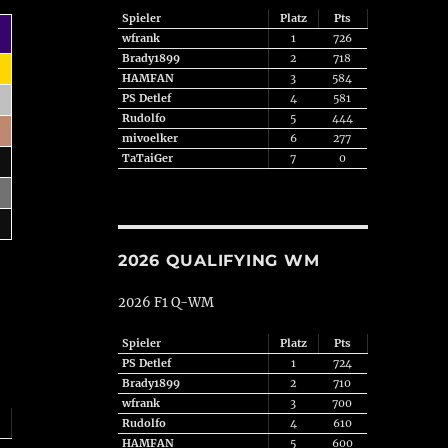
Spieler
Platz
Pts
wfrank
1
726
Brady1899
2
718
HAMFAN
3
584
PS Detlef
4
581
Rudolfo
5
444
mivoelker
6
277
TaTaiGer
7
0
2026 QUALIFYING WM
2026 F1 Q-WM
Spieler
Platz
Pts
PS Detlef
1
724
Brady1899
2
710
wfrank
3
700
Rudolfo
4
610
HAMFAN
5
600