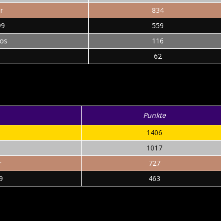
r
834
99
559
cos
116
62
Punkte
1406
N
1017
r
727
9
463