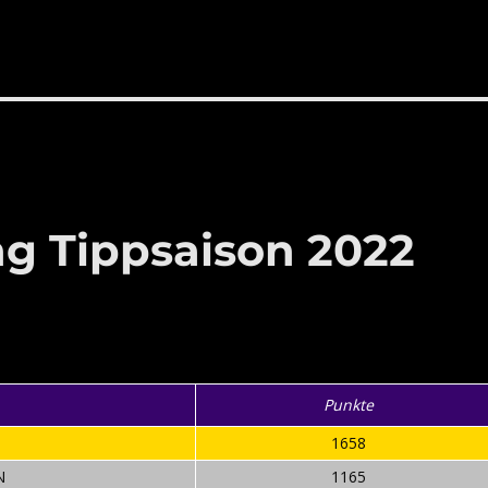
 Tippsaison 2022
Punkte
1658
N
1165