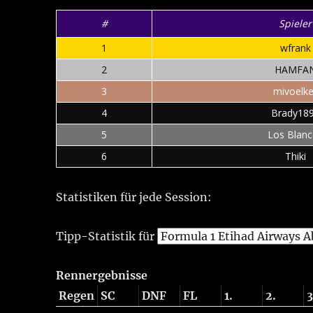
#
Spieler
1
wfrank
2
HAMFA
3
mivoelke
4
Brady18
5
Los Blan
6
Thiki
Statistiken für jede Session:
Tipp-Statistik für
Rennergebnisse
Regen
SC
DNF
FL
1.
2.
3