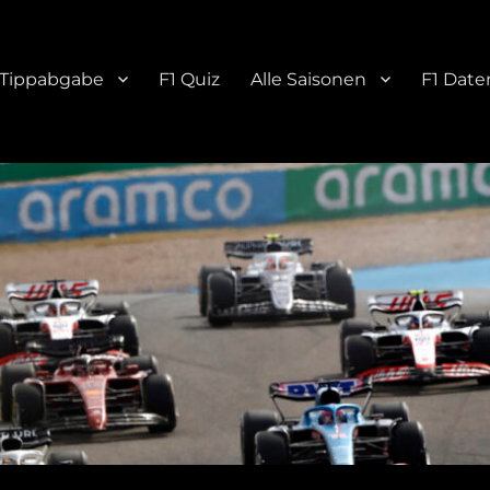
Tippabgabe
F1 Quiz
Alle Saisonen
F1 Date