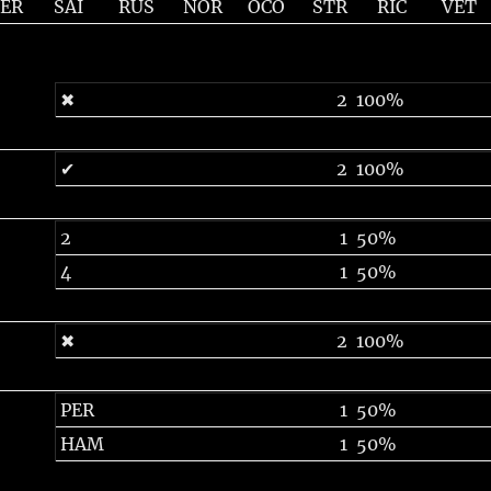
PER
SAI
RUS
NOR
OCO
STR
RIC
VET
✖
2
100%
✔
2
100%
2
1
50%
4
1
50%
✖
2
100%
PER
1
50%
HAM
1
50%