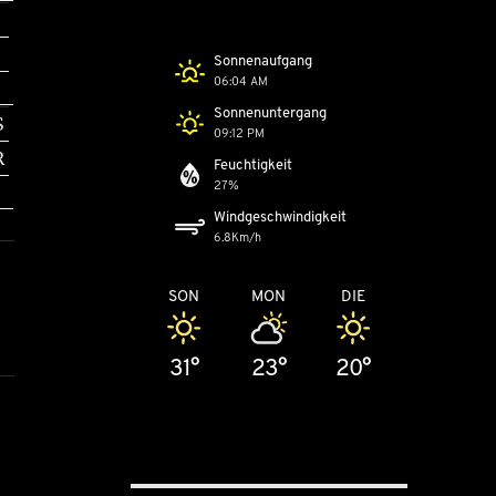
Sonnenaufgang
06:04 AM
Sonnenuntergang
S
09:12 PM
R
Feuchtigkeit
27%
Windgeschwindigkeit
6.8Km/h
SON
MON
DIE
31°
23°
20°