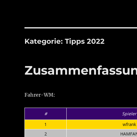
Kategorie:
Tipps 2022
Zusammenfassung
Fahrer-WM:
#
Spieler
1
wfrank
2
HAMFA