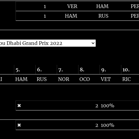
1
VER
HAM
PE
1
HAM
RUS
PE
5.
6.
7.
8.
9.
10.
I
HAM
RUS
NOR
OCO
VET
RIC
✖
2
100%
✖
2
100%