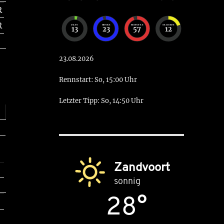
R
R
DAYS
HOURS
MINUTES
SECONDS
13
23
57
11
23.08.2026
Rennstart: So, 15:00 Uhr
Letzter Tipp: So, 14:50 Uhr
Zandvoort
sonnig
28°