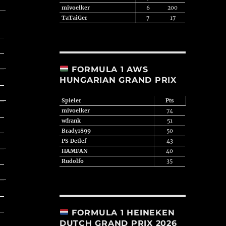
mivoelker
6
200
TaTaiGer
7
17
FORMULA 1 AWS
HUNGARIAN GRAND PRIX
Spieler
Pts
mivoelker
74
wfrank
51
Brady1899
50
PS Detlef
43
HAMFAN
40
Rudolfo
35
FORMULA 1 HEINEKEN
DUTCH GRAND PRIX 2026