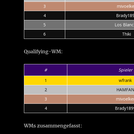
3
mivoelke
4
Brady18
5
Los Blan
6
Thiki
Qualifying-WM:
#
Spieler
1
wfrank
2
HAMFA
3
mivoelke
4
Brady189
WMs zusammengefasst: