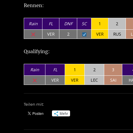
Rennen:
Rain
FL
DNF
SC
1
2
VER
2
VER
RUS
Qualifying:
Rain
FL
1
2
3
VER
VER
LEC
SAI
H
Teilen mit:
Mehr