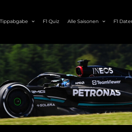
Tippabgabe
F1 Quiz
Alle Saisonen
F1 Date