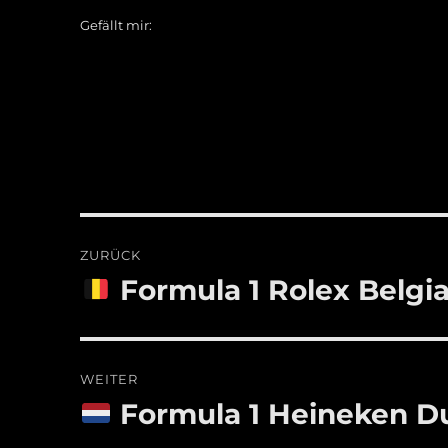
Gefällt mir:
Beitragsnavigation
ZURÜCK
Formula 1 Rolex Belgi
Vorheriger
Beitrag:
WEITER
Formula 1 Heineken Du
Nächster
Beitrag: