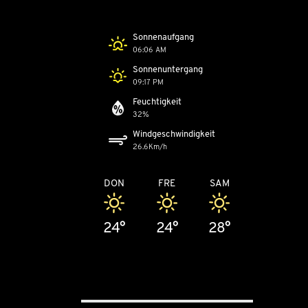
Sonnenaufgang
06:06 AM
Sonnenuntergang
09:17 PM
Feuchtigkeit
32%
Windgeschwindigkeit
26.6Km/h
DON
FRE
SAM
24°
24°
28°