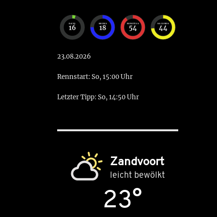
DAYS
HOURS
MINUTES
SECONDS
16
18
54
43
23.08.2026
Rennstart: So, 15:00 Uhr
Letzter Tipp: So, 14:50 Uhr
Zandvoort
leicht bewölkt
23°