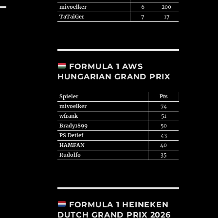
mivoelker
6
200
TaTaiGer
7
17
FORMULA 1 AWS
HUNGARIAN GRAND PRIX
Spieler
Pts
mivoelker
74
wfrank
51
Brady1899
50
PS Detlef
43
HAMFAN
40
Rudolfo
35
FORMULA 1 HEINEKEN
DUTCH GRAND PRIX 2026