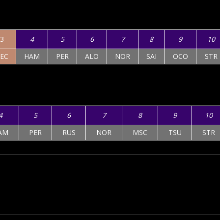
3
4
5
6
7
8
9
10
LEC
HAM
PER
ALO
NOR
SAI
OCO
STR
4
5
6
7
8
9
10
AM
PER
RUS
NOR
MSC
TSU
STR