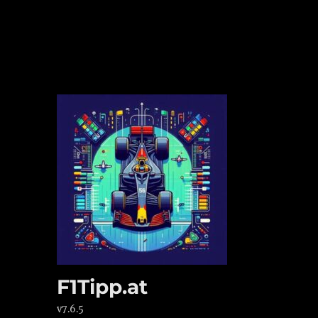
F1Tipp.at
v7.6.5