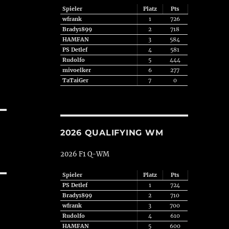
Spieler
Platz
Pts
wfrank
1
726
Brady1899
2
718
HAMFAN
3
584
PS Detlef
4
581
Rudolfo
5
444
mivoelker
6
277
TaTaiGer
7
0
2026 QUALIFYING WM
2026 F1 Q-WM
Spieler
Platz
Pts
PS Detlef
1
724
Brady1899
2
710
wfrank
3
700
Rudolfo
4
610
HAMFAN
5
600