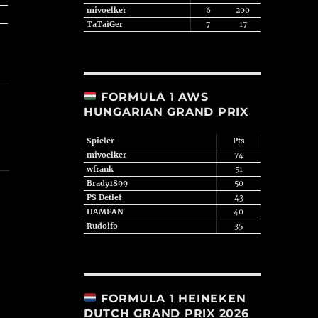
mivoelker
6
200
TaTaiGer
7
17
FORMULA 1 AWS
HUNGARIAN GRAND PRIX
Spieler
Pts
mivoelker
74
wfrank
51
Brady1899
50
PS Detlef
43
HAMFAN
40
Rudolfo
35
FORMULA 1 HEINEKEN
DUTCH GRAND PRIX 2026