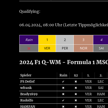
Qualifying:
06.04.2024, 08:00 Uhr (Letzte Tippmöglichkei
Rain
1
2
3
4
VER
PER
NOR
SAI
2024 F1 Q-WM - Formula 1 MSC 
Spieler
Rain
x2
1.
2.
PS Detlef
✔
✖
VER
LEC
wfrank
✖
✖
VER
SAI
Brady1899
✖
✖
VER
HAM
Rudolfo
✔
✖
VER
LEC
HAMFAN
✖
✖
VER
HAM