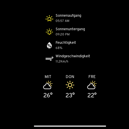
Sonnenaufgang
05:57 AM
Sonnenuntergang
09:20 PM
Feuchtigkeit
68%
Windgeschwindigkeit
11.2Km/h
MIT
DON
FRE
26°
23°
22°