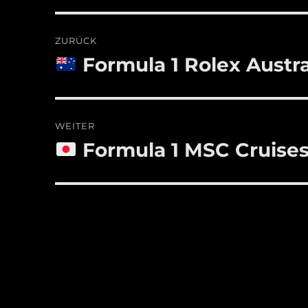
Beitragsnavigation
ZURÜCK
Formula 1 Rolex Austra
Vorheriger
Beitrag:
WEITER
Formula 1 MSC Cruises
Nächster
Beitrag: