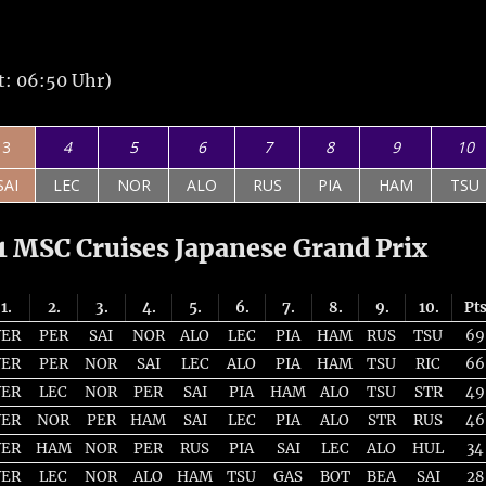
t: 06:50 Uhr)
3
4
5
6
7
8
9
10
SAI
LEC
NOR
ALO
RUS
PIA
HAM
TSU
 MSC Cruises Japanese Grand Prix
1.
2.
3.
4.
5.
6.
7.
8.
9.
10.
Pt
VER
PER
SAI
NOR
ALO
LEC
PIA
HAM
RUS
TSU
69
VER
PER
NOR
SAI
LEC
ALO
PIA
HAM
TSU
RIC
66
VER
LEC
NOR
PER
SAI
PIA
HAM
ALO
TSU
STR
49
VER
NOR
PER
HAM
SAI
LEC
PIA
ALO
STR
RUS
46
VER
HAM
NOR
PER
RUS
PIA
SAI
LEC
ALO
HUL
34
VER
LEC
NOR
ALO
HAM
TSU
GAS
BOT
BEA
SAI
28