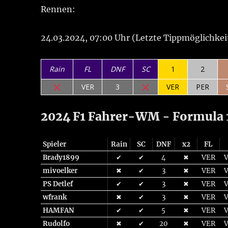
Rennen:
24.03.2024, 07:00 Uhr (Letzte Tippmöglichkei
Rain
FL
DNF
SC
1
2
VER
3
VER
PER
2024 F1 Fahrer-WM - Formula 1
Spieler
Rain
SC
DNF
x2
FL
Brady1899
✔
✔
4
✖
VER
mivoelker
✖
✔
3
✖
VER
PS Detlef
✔
✔
3
✖
VER
wfrank
✖
✔
3
✖
VER
HAMFAN
✔
✔
5
✖
VER
Rudolfo
✖
✔
20
✖
VER