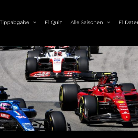
Tippabgabe
F1 Quiz
Alle Saisonen
F1 Date