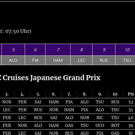
t: 07:50 Uhr)
5
6
7
8
9
10
ALO
PIA
HAM
LEC
RUS
TSU
Cruises Japanese Grand Prix
3.
4.
5.
6.
7.
8.
9.
10.
Pts
NOR
PER
SAI
HAM
PIA
ALO
TSU
RUS
52
LEC
PER
RUS
NOR
HAM
PIA
ALO
TSU
51
PER
LEC
RUS
SAI
ALO
NOR
RIC
TSU
40
PER
NOR
ALO
HAM
GAS
TSU
OCO
BOT
39
PER
LEC
SAI
NOR
RUS
ALO
PIA
GAS
37