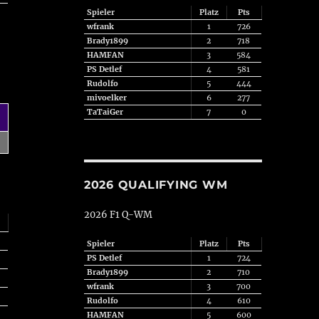
Spieler
Platz
Pts
wfrank
1
726
Brady1899
2
718
HAMFAN
3
584
PS Detlef
4
581
Rudolfo
5
444
mivoelker
6
277
TaTaiGer
7
0
2026 QUALIFYING WM
2026 F1 Q-WM
Spieler
Platz
Pts
PS Detlef
1
724
Brady1899
2
710
wfrank
3
700
Rudolfo
4
610
HAMFAN
5
600