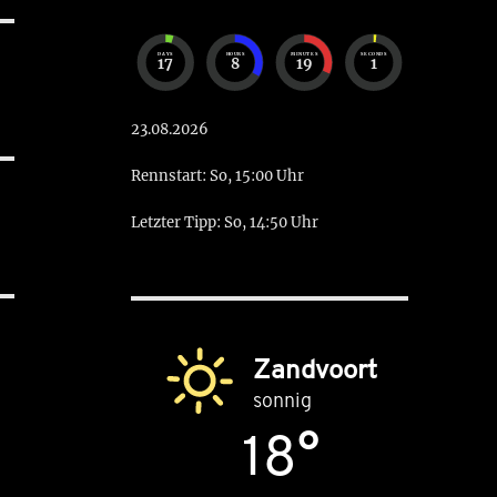
DAYS
HOURS
MINUTES
SECONDS
17
8
19
0
23.08.2026
Rennstart: So, 15:00 Uhr
Letzter Tipp: So, 14:50 Uhr
Zandvoort
sonnig
18°