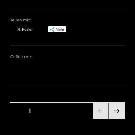
Teilen mit:
Mehr
Gefällt mir:
Seitennummerierung
SEITE
1
NÄC
der
HSTE
SEIT