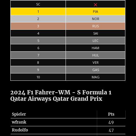
SC
1
PIA
2
NOR
3
RUS
4
SAI
5
LEC
6
HAM
7
HUL
8
VER
9
GAS
10
MAG
2024 F1 Fahrer-WM - S Formula 1
Qatar Airways Qatar Grand Prix
Spieler
Pts
wfrank
49
Rudolfo
47