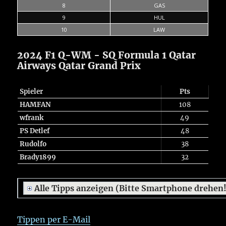
8
GAS
9
HUL
10
LAW
2024 F1 Q-WM - SQ Formula 1 Qatar
Airways Qatar Grand Prix
Spieler
Pts
HAMFAN
108
wfrank
49
PS Detlef
48
Rudolfo
38
Brady1899
32
Alle Tipps anzeigen (Bitte Smartphone drehen
Tippen per E-Mail