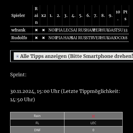
R
10
Pt
Spieler
ai
x2
1.
2.
3.
4.
5.
6.
7.
8.
9.
.
s
n
wfrank
✖
✖
NOR
PIA
LEC
SAI
RUS
HAM
PER
HUL
GAS
TSU
33
Rudolfo
✖
✖
NOR
PIA
HAM
SAI
RUS
STR
VER
HUL
GAS
OCO
18
Alle Tipps anzeigen (Bitte Smartphone drehen
Sprint:
30.11.2024, 15:00 Uhr (Letzte Tippmöglichkeit:
14:50 Uhr)
Rain
FL
LEC
DNF
0