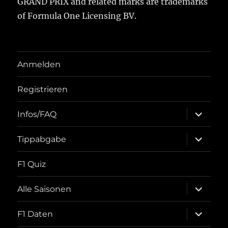
GRAND PRIX and related marks are trademarks
of Formula One Licensing BV.
Anmelden
Registrieren
Unterme
Infos/FAQ
öffnen
Unterme
Tippabgabe
öffnen
F1 Quiz
Unterme
Alle Saisonen
öffnen
Unterme
F1 Daten
öffnen