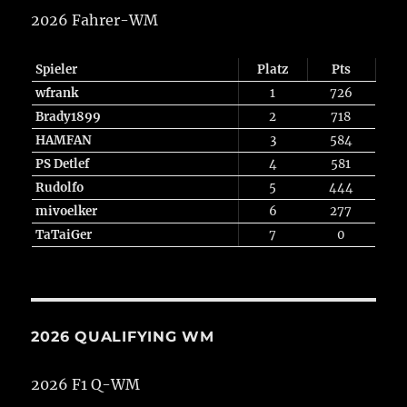
2026 Fahrer-WM
Spieler
Platz
Pts
wfrank
1
726
Brady1899
2
718
HAMFAN
3
584
PS Detlef
4
581
Rudolfo
5
444
mivoelker
6
277
TaTaiGer
7
0
2026 QUALIFYING WM
2026 F1 Q-WM