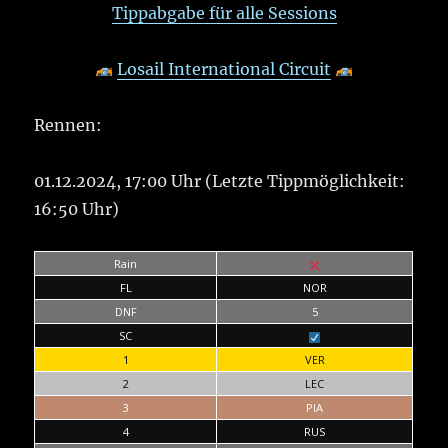
Tippabgabe für alle Sessions
Losail International Circuit
Rennen:
01.12.2024, 17:00 Uhr (Letzte Tippmöglichkeit:
16:50 Uhr)
Rain
FL
NOR
DNF
5
SC
1
VER
2
LEC
3
PIA
4
RUS