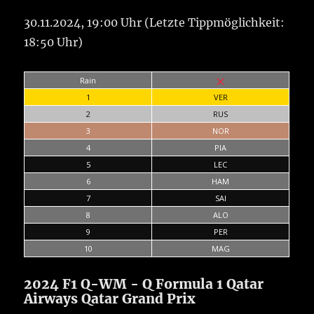
30.11.2024, 19:00 Uhr (Letzte Tippmöglichkeit:
18:50 Uhr)
Rain
1
VER
2
RUS
3
NOR
4
PIA
5
LEC
6
HAM
7
SAI
8
ALO
9
PER
10
MAG
2024 F1 Q-WM - Q Formula 1 Qatar
Airways Qatar Grand Prix