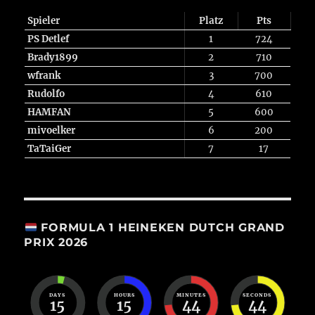
Spieler
Platz
Pts
PS Detlef
1
724
Brady1899
2
710
wfrank
3
700
Rudolfo
4
610
HAMFAN
5
600
mivoelker
6
200
TaTaiGer
7
17
FORMULA 1 HEINEKEN DUTCH GRAND
PRIX 2026
DAYS
HOURS
MINUTES
SECONDS
15
15
44
44