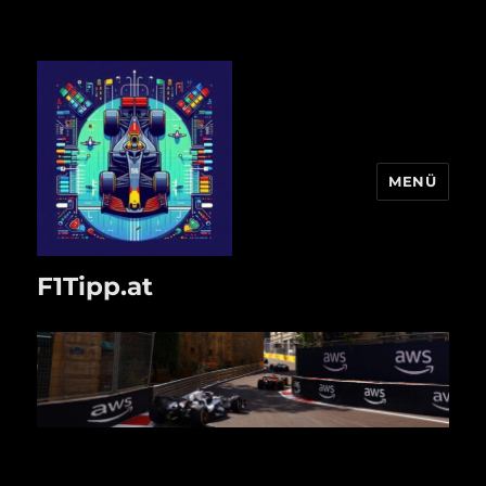
MENÜ
F1Tipp.at