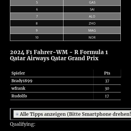
5
GAS
6
SAI
7
ALO
8
ZHO
9
MAG
10
NOR
2024 F1 Fahrer-WM - R Formula 1
Qatar Airways Qatar Grand Prix
Spieler
Pts
Brady1899
37
wfrank
30
Rudolfo
17
Alle Tipps anzeigen (Bitte Smartphone drehen
Qualifying: