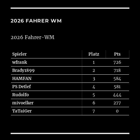
2026 FAHRER WM
2026 Fahrer-WM
Spieler
Platz
Pts
wfrank
1
726
Brady1899
2
718
HAMFAN
3
584
PS Detlef
4
581
Rudolfo
5
444
mivoelker
6
277
TaTaiGer
7
0