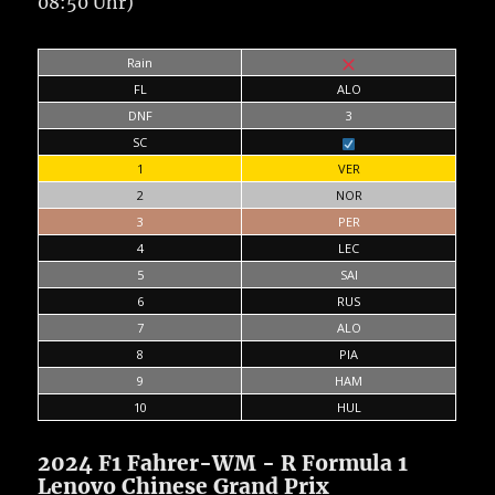
08:50 Uhr)
Rain
FL
ALO
DNF
3
SC
1
VER
2
NOR
3
PER
4
LEC
5
SAI
6
RUS
7
ALO
8
PIA
9
HAM
10
HUL
2024 F1 Fahrer-WM - R Formula 1
Lenovo Chinese Grand Prix