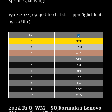
Sprint-Qualifying:
19.04.2024, 09:30 Uhr (Letzte Tippmöglichkeit:
09:20 Uhr)
Rain
1
NOR
2
HAM
3
ALO
4
VER
5
SAI
6
PER
7
LEC
8
PIA
9
BOT
10
ZHO
2024 F1 Q-WM - SQ Formula 1 Lenovo