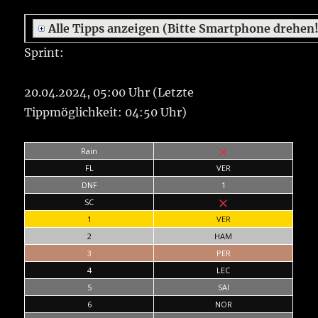
Alle Tipps anzeigen (Bitte Smartphone drehen
Sprint:
20.04.2024, 05:00 Uhr (Letzte
Tippmöglichkeit: 04:50 Uhr)
Rain
FL
VER
DNF
1
SC
1
VER
2
HAM
3
PER
4
LEC
5
SAI
6
NOR