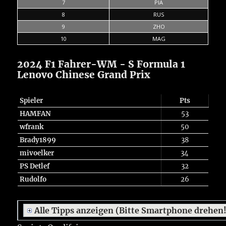
7
PIA
8
RUS
9
ZHO
10
MAG
2024 F1 Fahrer-WM - S Formula 1
Lenovo Chinese Grand Prix
Spieler
Pts
HAMFAN
53
wfrank
50
Brady1899
38
mivoelker
34
PS Detlef
32
Rudolfo
26
Alle Tipps anzeigen (Bitte Smartphone drehen