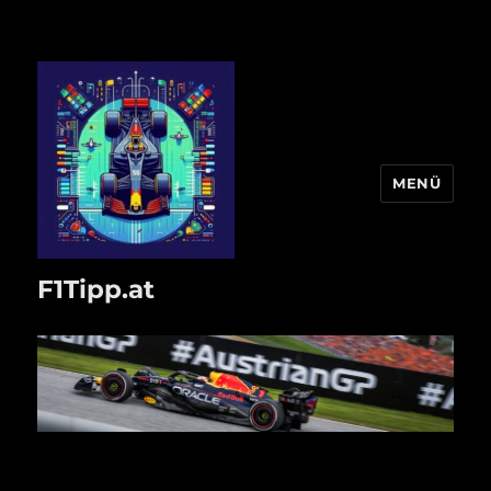
MENÜ
F1Tipp.at