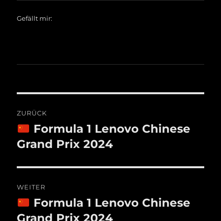
Gefällt mir:
Beitragsnavigation
ZURÜCK
Formula 1 Lenovo Chinese
Vorheriger
Beitrag:
Grand Prix 2024
WEITER
Formula 1 Lenovo Chinese
Nächster
Beitrag:
Grand Prix 2024