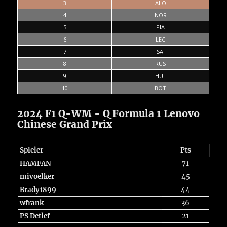
3
ALO
4
NOR
5
PIA
6
LEC
7
SAI
8
RUS
9
HUL
10
BOT
2024 F1 Q-WM - Q Formula 1 Lenovo
Chinese Grand Prix
Spieler
Pts
HAMFAN
71
mivoelker
45
Brady1899
44
wfrank
36
PS Detlef
21