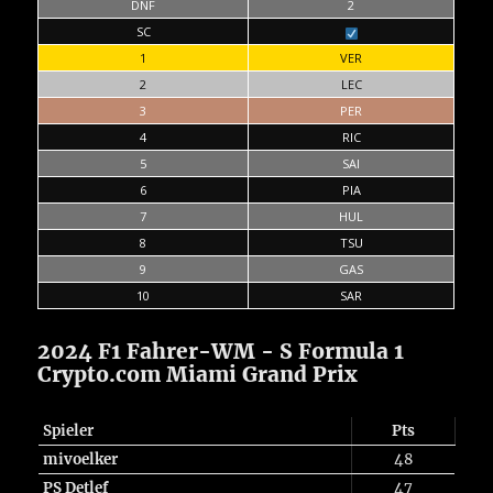
DNF
2
SC
1
VER
2
LEC
3
PER
4
RIC
5
SAI
6
PIA
7
HUL
8
TSU
9
GAS
10
SAR
2024 F1 Fahrer-WM - S Formula 1
Crypto.com Miami Grand Prix
Spieler
Pts
mivoelker
48
PS Detlef
47