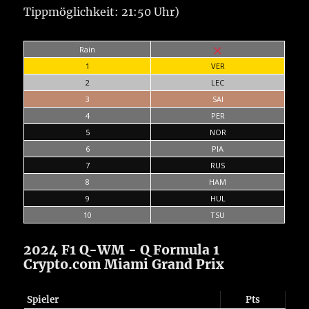
Tippmöglichkeit: 21:50 Uhr)
Rain
1
VER
2
LEC
3
SAI
4
PER
5
NOR
6
PIA
7
RUS
8
HAM
9
HUL
10
TSU
2024 F1 Q-WM - Q Formula 1
Crypto.com Miami Grand Prix
Spieler
Pts