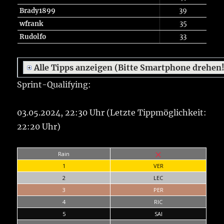
Brady1899
39
wfrank
35
Rudolfo
33
Alle Tipps anzeigen (Bitte Smartphone drehen
Sprint-Qualifying:
03.05.2024, 22:30 Uhr (Letzte Tippmöglichkeit:
22:20 Uhr)
Rain
1
VER
2
LEC
3
PER
4
RIC
5
SAI