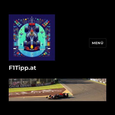
MENÜ
F1Tipp.at