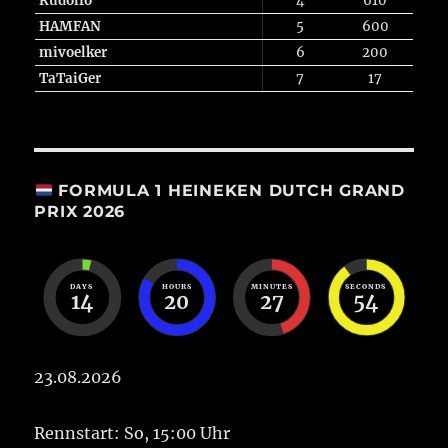
Rudolfo
4
610
HAMFAN
5
600
mivoelker
6
200
TaTaiGer
7
17
FORMULA 1 HEINEKEN DUTCH GRAND
PRIX 2026
DAYS
HOURS
MINUTES
SECONDS
14
20
27
53
23.08.2026
Rennstart: So, 15:00 Uhr