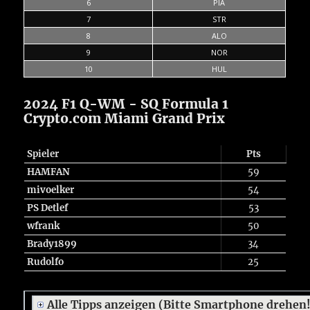
6
PIA
7
STR
8
ALO
9
NOR
10
HUL
2024 F1 Q-WM - SQ Formula 1
Crypto.com Miami Grand Prix
Spieler
Pts
HAMFAN
59
mivoelker
54
PS Detlef
53
wfrank
50
Brady1899
34
Rudolfo
25
Alle Tipps anzeigen (Bitte Smartphone drehen