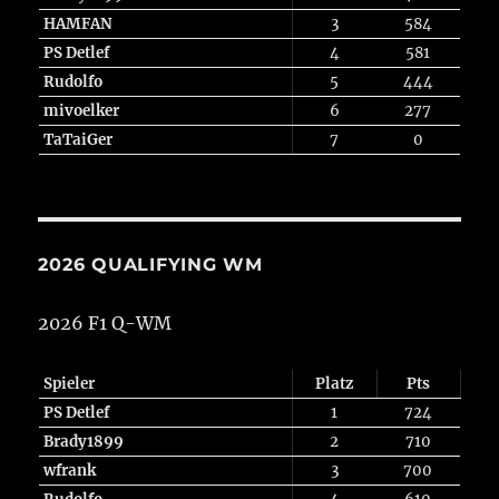
HAMFAN
3
584
PS Detlef
4
581
Rudolfo
5
444
mivoelker
6
277
TaTaiGer
7
0
2026 QUALIFYING WM
2026 F1 Q-WM
Spieler
Platz
Pts
PS Detlef
1
724
Brady1899
2
710
wfrank
3
700