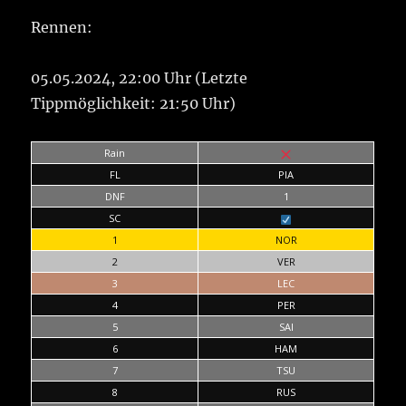
Rennen:
05.05.2024, 22:00 Uhr (Letzte
Tippmöglichkeit: 21:50 Uhr)
Rain
FL
PIA
DNF
1
SC
1
NOR
2
VER
3
LEC
4
PER
5
SAI
6
HAM
7
TSU
8
RUS