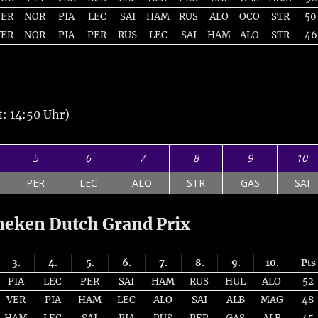
VER
NOR
PIA
LEC
SAI
HAM
RUS
ALO
OCO
STR
50
VER
NOR
PIA
PER
RUS
LEC
SAI
HAM
ALO
STR
46
t: 14:50 Uhr)
5
6
7
8
9
10
PER
LEC
ALO
STR
GAS
SAI
neken Dutch Grand Prix
3.
4.
5.
6.
7.
8.
9.
10.
Pts
PIA
LEC
PER
SAI
HAM
RUS
HUL
ALO
52
VER
PIA
HAM
LEC
ALO
SAI
ALB
MAG
48