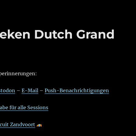
neken Dutch Grand
perinnerungen:
todon
–
E-Mail
–
Push-Benachrichtigungen
be für alle Sessions
rcuit Zandvoort