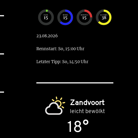
DAYS
HOURS
MINUTES
SECONDS
15
15
15
37
23.08.2026
Rennstart: So, 15:00 Uhr
Letzter Tipp: So, 14:50 Uhr
Zandvoort
leicht bewölkt
18°