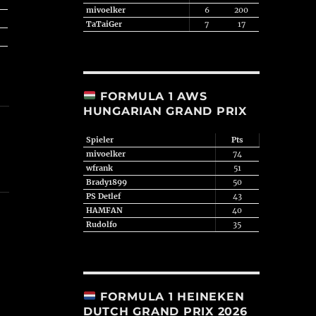
mivoelker
6
200
TaTaiGer
7
17
FORMULA 1 AWS
HUNGARIAN GRAND PRIX
Spieler
Pts
mivoelker
74
wfrank
51
Brady1899
50
PS Detlef
43
HAMFAN
40
Rudolfo
35
FORMULA 1 HEINEKEN
DUTCH GRAND PRIX 2026