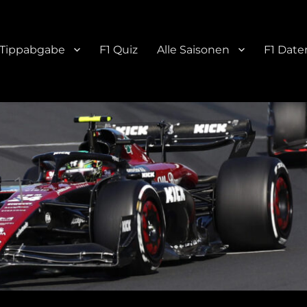
Tippabgabe
F1 Quiz
Alle Saisonen
F1 Date