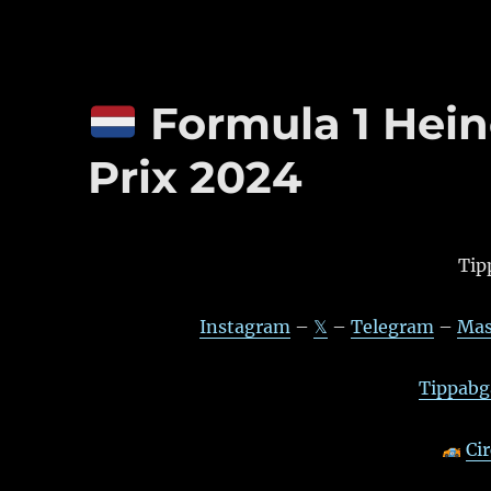
Formula 1 Hei
Prix 2024
Tip
Instagram
–
𝕏
–
Telegram
–
Mas
Tippabga
Ci