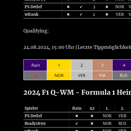
PS Detlef
✖
✔
3
✖
NOR
wfrank
✖
✔
2
✖
VER
Qualifying:
24.08.2024, 15:00 Uhr (Letzte Tippmöglichkei
Rain
1
2
3
4
NOR
VER
PIA
RUS
2024 F1 Q-WM - Formula 1 Hei
Spieler
Rain
x2
1.
2.
PS Detlef
✖
✖
NOR
VER
Brady1899
✔
✖
NOR
RUS