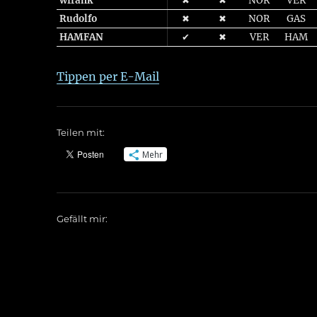
wfrank
✖
✖
NOR
VER
Rudolfo
✖
✖
NOR
GAS
HAMFAN
✔
✖
VER
HAM
Tippen per E-Mail
Teilen mit:
Mehr
Gefällt mir: