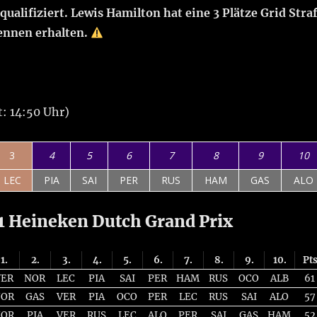
alifiziert. Lewis Hamilton hat eine 3 Plätze Grid Stra
ennen erhalten.
t: 14:50 Uhr)
3
4
5
6
7
8
9
10
LEC
PIA
SAI
PER
RUS
HAM
GAS
ALO
 Heineken Dutch Grand Prix
1.
2.
3.
4.
5.
6.
7.
8.
9.
10.
Pt
VER
NOR
LEC
PIA
SAI
PER
HAM
RUS
OCO
ALB
61
NOR
GAS
VER
PIA
OCO
PER
LEC
RUS
SAI
ALO
57
NOR
PIA
VER
RUS
LEC
ALO
PER
SAI
GAS
HAM
52