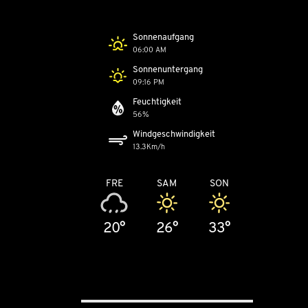
Sonnenaufgang
06:00 AM
Sonnenuntergang
09:16 PM
Feuchtigkeit
56%
Windgeschwindigkeit
13.3Km/h
FRE
SAM
SON
20°
26°
33°