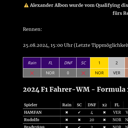
Alexander Albon wurde vom Qualifying disqu
fürs R
Rennen:
25.08.2024, 15:00 Uhr (Letzte Tippmöglichkei
Rain
FL
DNF
SC
1
2
NOR
0
NOR
VER
2024 F1 Fahrer-WM - Formula 1
Spieler
Rain
SC
DNF
x2
FL
HAMFAN
✖
✔
4
✖
VER
Rudolfo
✖
✖
20
✖
NOR
Brady1899
✖
✔
2
✖
NOR