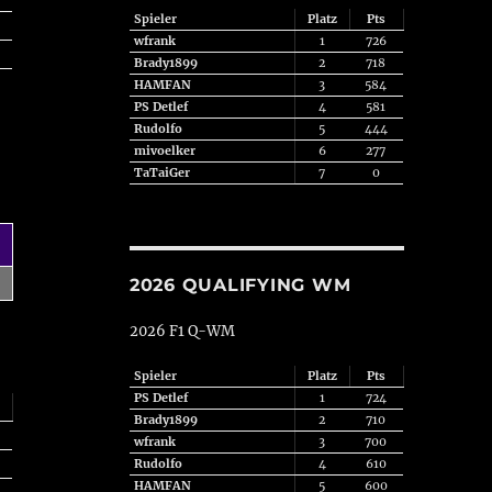
Spieler
Platz
Pts
wfrank
1
726
Brady1899
2
718
HAMFAN
3
584
PS Detlef
4
581
Rudolfo
5
444
mivoelker
6
277
TaTaiGer
7
0
2026 QUALIFYING WM
2026 F1 Q-WM
Spieler
Platz
Pts
PS Detlef
1
724
Brady1899
2
710
wfrank
3
700
Rudolfo
4
610
HAMFAN
5
600