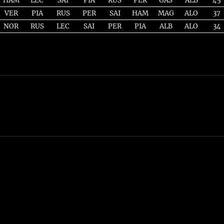
HAM
LEC
SAI
PIA
RUS
PER
GAS
ALB
45
VER
PIA
RUS
PER
SAI
HAM
MAG
ALO
37
NOR
RUS
LEC
SAI
PER
PIA
ALB
ALO
34