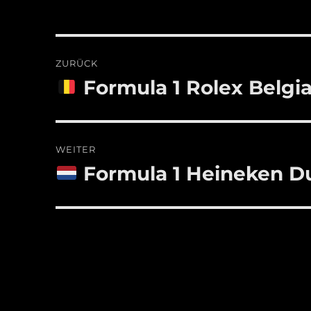
Beitragsnavigation
ZURÜCK
Formula 1 Rolex Belgi
Vorheriger
Beitrag:
WEITER
Formula 1 Heineken Du
Nächster
Beitrag: