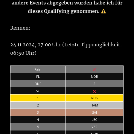
andere Events abgegeben wurden habe ich für
dieses Qualifying genommen.
Rennen:
24.11.2024, 07:00 Uhr (Letzte Tippmöglichkeit:
06:50 Uhr)
Rain
FL
NOR
DNF
2
SC
1
RUS
2
HAM
3
SAI
4
LEC
5
VER
6
NOR