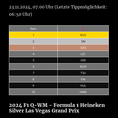
23.11.2024, 07:00 Uhr (Letzte Tippmöglichkeit:
06:50 Uhr)
Rain
1
RUS
2
SAI
3
GAS
4
LEC
5
VER
6
NOR
7
TSU
8
PIA
9
HUL
10
HAM
2024 F1 Q-WM - Formula 1 Heineken
Silver Las Vegas Grand Prix