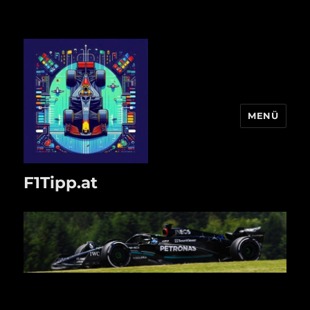
MENÜ
F1Tipp.at