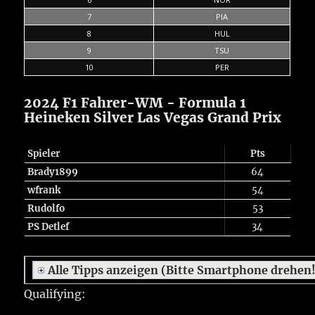
7
PIA
8
HUL
9
TSU
10
PER
2024 F1 Fahrer-WM - Formula 1
Heineken Silver Las Vegas Grand Prix
Spieler
Pts
Brady1899
64
wfrank
54
Rudolfo
53
PS Detlef
34
Alle Tipps anzeigen (Bitte Smartphone drehen
Qualifying: