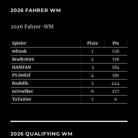
2026 FAHRER WM
2026 Fahrer-WM
Spieler
Platz
Pts
wfrank
1
726
Brady1899
2
718
HAMFAN
3
584
PS Detlef
4
581
Rudolfo
5
444
mivoelker
6
277
TaTaiGer
7
0
2026 QUALIFYING WM