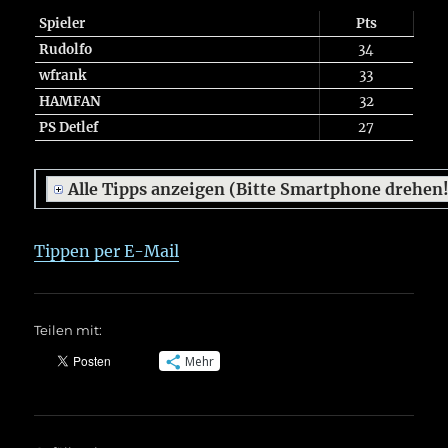
Spieler
Pts
Rudolfo
34
wfrank
33
HAMFAN
32
PS Detlef
27
Alle Tipps anzeigen (Bitte Smartphone drehen
Tippen per E-Mail
Teilen mit:
Mehr