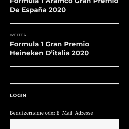
Formula 1 Aramco Gran Premio
Vorheriger
Beitrag:
De España 2020
WEITER
Formula 1 Gran Premio
Nächster
Beitrag:
Heineken D’italia 2020
LOGIN
Benutzername oder E-Mail-Adresse