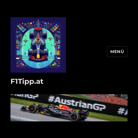
MENÜ
F1Tipp.at