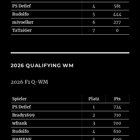
PS Detlef
4
581
Rudolfo
5
444
mivoelker
6
277
TaTaiGer
7
0
2026 QUALIFYING WM
2026 F1 Q-WM
Spieler
Platz
Pts
PS Detlef
1
724
Brady1899
2
710
wfrank
3
700
Rudolfo
4
610
HAMFAN
5
600