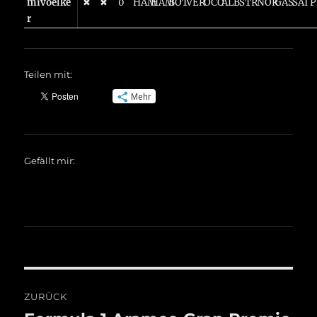
mivoelke
✖
✖
0
HAM
HAM
BOT
VER
OCO
ALB
STR
NOR
GAS
SAI
P
r
Teilen mit:
Mehr
Gefällt mir:
Beitragsnavigation
ZURÜCK