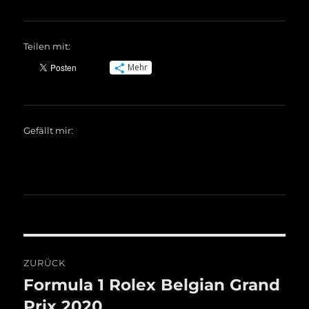
Teilen mit:
Mehr
Gefällt mir:
Beitragsnavigation
ZURÜCK
Formula 1 Rolex Belgian Grand
Vorheriger
Beitrag:
Prix 2020