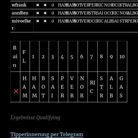
wfrank
✖
✖
0
HAM
HAM
BOT
VER
PER
RIC
NOR
OCO
STR
ALB
G
anrdbro
✖
✖
0
HAM
HAM
BOT
VER
STR
SAI
OCO
RIC
NOR
ALB
G
mivoelke
✖
✖
0
HAM
HAM
BOT
VER
OCO
RIC
ALB
SAI
STR
PER
G
r
R
F
ai
1
2
3
4
5
6
7
8
9
10
L
n
H
H
B
S
P
V
N
S
A
G
RI
A
A
O
A
E
E
O
T
L
A
C
M
M
T
I
R
R
R
R
B
S
Ergebnisse Qualifying
Tipperinnerung per Telegram