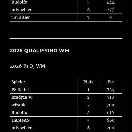
Rudolfo
5
444
mivoelker
6
277
TaTaiGer
7
0
2026 QUALIFYING WM
2026 F1 Q-WM
Spieler
Platz
Pts
PS Detlef
1
724
Brady1899
2
710
wfrank
3
700
Rudolfo
4
610
HAMFAN
5
600
mivoelker
6
200