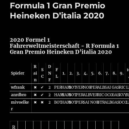
Formula 1 Gran Premio
Heineken D’italia 2020
2020 Formel 1
Fahrerweltmeisterschaft - R Formula 1
Gran Premio Heineken D’italia 2020
R
D
S
F
1
Spieler
ai
N
1.
2.
3.
4.
5.
6.
7.
8.
9.
C
L
n
F
wfrank
✖
✔
2
PER
HAM
BOT
VER
NOR
PER
ALB
SAI
GAS
RIC
L
anrdbro
✖
✔
2
HAM
HAM
BOT
PER
ALB
VER
RIC
OCO
GAS
KVY
R
mivoelke
✖
✖
2
BOT
HAM
BOT
PER
SAI
NOR
STR
ALB
GAS
OCO
L
r
R