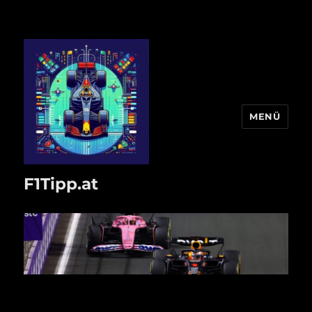
MENÜ
F1Tipp.at