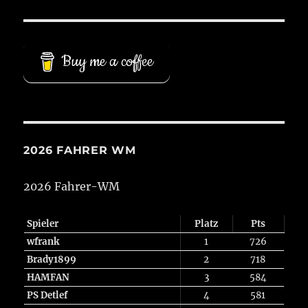
Buy me a coffee
2026 FAHRER WM
2026 Fahrer-WM
Spieler
Platz
Pts
wfrank
1
726
Brady1899
2
718
HAMFAN
3
584
PS Detlef
4
581