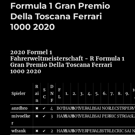
Formula 1 Gran Premio
Della Toscana Ferrari
1000 2020
2020 Formel 1
Fahrerweltmeisterschaft - R Formula 1
Gran Premio Della Toscana Ferrari
1000 2020
R
D
S
F
1
Spieler
ai
N
1.
2.
3.
4.
5.
6.
7.
8.
9.
C
L
n
F
anrdbro
✖
✔
4
BOT
HAM
BOT
VER
ALB
SAI
NOR
LEC
STR
PER
V
mivoelke
✖
✔
3
HAM
HAM
BOT
VER
ALB
SAI
PER
RIC
STR
GAS
L
r
wfrank
✖
✔
2
HAM
HAM
BOT
VER
PER
ALB
STR
LEC
RIC
SAI