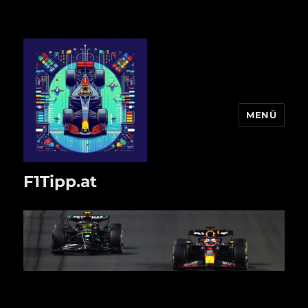
MENÜ
F1Tipp.at