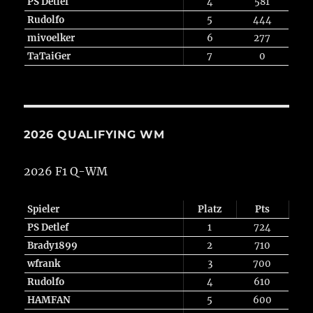
PS Detlef
4
581
Rudolfo
5
444
mivoelker
6
277
TaTaiGer
7
0
2026 QUALIFYING WM
2026 F1 Q-WM
Spieler
Platz
Pts
PS Detlef
1
724
Brady1899
2
710
wfrank
3
700
Rudolfo
4
610
HAMFAN
5
600