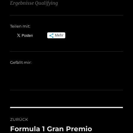
Ergebnisse Qualifying
Teilen mit:
Mehr
Gefällt mir:
Beitragsnavigation
ZURÜCK
Formula 1 Gran Premio
Vorheriger