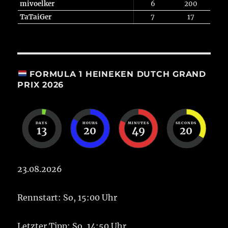
mivoelker
6
200
TaTaiGer
7
17
FORMULA 1 HEINEKEN DUTCH GRAND
PRIX 2026
DAYS
HOURS
MINUTES
SECONDS
13
20
49
19
23.08.2026
Rennstart: So, 15:00 Uhr
Letzter Tipp: So, 14:50 Uhr