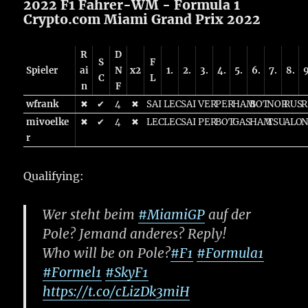
2022 F1 Fahrer-WM - Formula 1
Crypto.com Miami Grand Prix 2022
R
D
S
F
Spieler
ai
N
x2
1.
2.
3.
4.
5.
6.
7.
8.
9
C
L
n
F
wfrank
✖
✔
4
✖
SAI
LEC
SAI
VER
PER
HAM
BOT
NOR
RUS
R
mivoelke
✖
✔
4
✖
LEC
LEC
SAI
PER
BOT
GAS
HAM
TSU
ALO
r
Qualifying:
Wer steht beim
#MiamiGP
auf der
Pole? Jemand anderes? Reply!
Who will be on Pole?
#F1
#Formula1
#Formel1
#SkyF1
https://t.co/cLizDk3miH