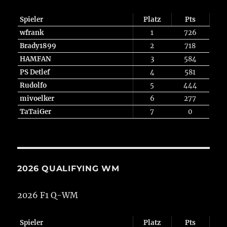
Spieler
Platz
Pts
wfrank
1
726
Brady1899
2
718
HAMFAN
3
584
PS Detlef
4
581
Rudolfo
5
444
mivoelker
6
277
TaTaiGer
7
0
2026 QUALIFYING WM
2026 F1 Q-WM
Spieler
Platz
Pts