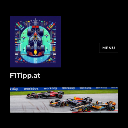
MENÜ
F1Tipp.at