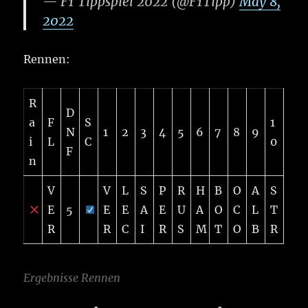
— F1 Tippspiel 2022 (@F1Tipp)
May 8,
2022
Rennen:
R
D
a
F
S
1
N
1
2
3
4
5
6
7
8
9
i
L
C
0
F
n
V
V
L
S
P
R
H
B
O
A
S
E
5
E
E
A
E
U
A
O
C
L
T
R
R
C
I
R
S
M
T
O
B
R
Ergebnisse Rennen