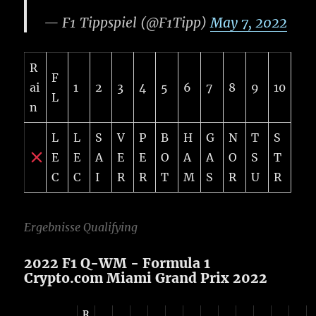
— F1 Tippspiel (@F1Tipp)
May 7, 2022
R
F
ai
1
2
3
4
5
6
7
8
9
10
L
n
L
L
S
V
P
B
H
G
N
T
S
E
E
A
E
E
O
A
A
O
S
T
C
C
I
R
R
T
M
S
R
U
R
Ergebnisse Qualifying
2022 F1 Q-WM - Formula 1
Crypto.com Miami Grand Prix 2022
R