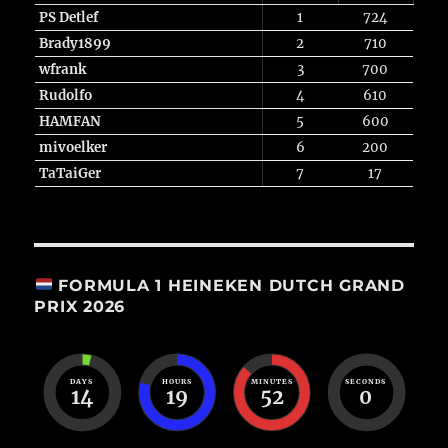
PS Detlef
1
724
Brady1899
2
710
wfrank
3
700
Rudolfo
4
610
HAMFAN
5
600
mivoelker
6
200
TaTaiGer
7
17
FORMULA 1 HEINEKEN DUTCH GRAND
PRIX 2026
DAYS
HOURS
MINUTES
SECONDS
14
19
51
59