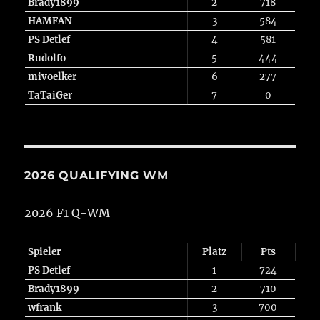
Brady1899
2
718
HAMFAN
3
584
PS Detlef
4
581
Rudolfo
5
444
mivoelker
6
277
TaTaiGer
7
0
2026 QUALIFYING WM
2026 F1 Q-WM
Spieler
Platz
Pts
PS Detlef
1
724
Brady1899
2
710
wfrank
3
700