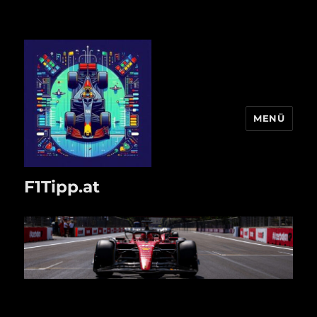
MENÜ
F1Tipp.at