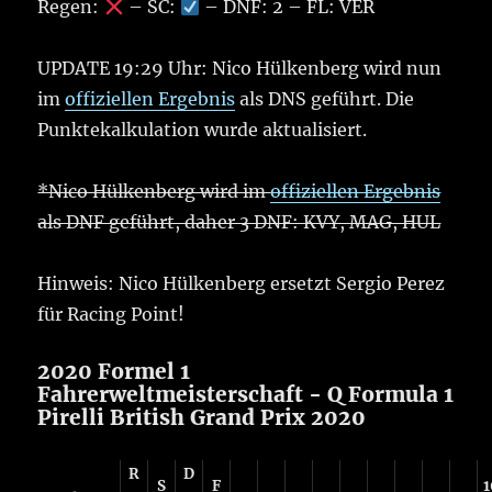
Regen:
– SC:
– DNF: 2 – FL: VER
UPDATE 19:29 Uhr: Nico Hülkenberg wird nun
im
offiziellen Ergebnis
als DNS geführt. Die
Punktekalkulation wurde aktualisiert.
*Nico Hülkenberg wird im
offiziellen Ergebnis
als DNF geführt, daher 3 DNF: KVY, MAG, HUL
Hinweis: Nico Hülkenberg ersetzt Sergio Perez
für Racing Point!
2020 Formel 1
Fahrerweltmeisterschaft - Q Formula 1
Pirelli British Grand Prix 2020
R
D
S
F
1