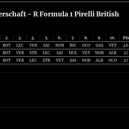
schaft - R Formula 1 Pirelli British
2.
3.
4.
5.
6.
7.
8.
9.
10.
Pts
BOT
LEC
VER
SAI
NOR
RIC
OCO
GAS
VET
46
BOT
VER
STR
LEC
SAI
HUL
VET
NOR
ALB
27
BOT
VER
LEC
STR
VET
SAI
NOR
ALB
OCO
27