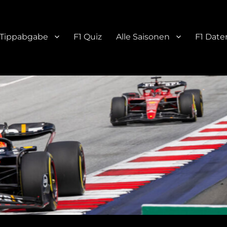
Tippabgabe
F1 Quiz
Alle Saisonen
F1 Date