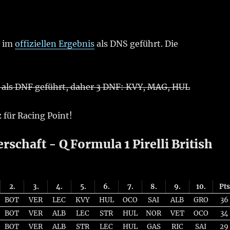
n im
offiziellen Ergebnis
als DNS geführt. Die
als DNF geführt, daher 3 DNF: KVY, MAG, HUL
 für Racing Point!
schaft - Q Formula 1 Pirelli British
2.
3.
4.
5.
6.
7.
8.
9.
10.
Pts
BOT
VER
LEC
KVY
HUL
OCO
SAI
ALB
GRO
36
BOT
VER
ALB
LEC
STR
HUL
NOR
VET
OCO
34
BOT
VER
ALB
STR
LEC
HUL
GAS
RIC
SAI
29