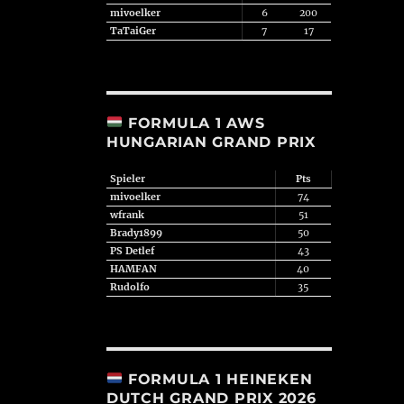
mivoelker
6
200
TaTaiGer
7
17
FORMULA 1 AWS
HUNGARIAN GRAND PRIX
Spieler
Pts
mivoelker
74
wfrank
51
Brady1899
50
PS Detlef
43
HAMFAN
40
Rudolfo
35
FORMULA 1 HEINEKEN
DUTCH GRAND PRIX 2026