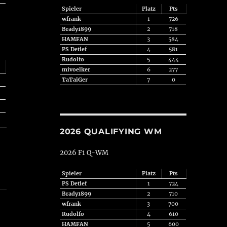
Spieler
Platz
Pts
wfrank
1
726
Brady1899
2
718
HAMFAN
3
584
PS Detlef
4
581
Rudolfo
5
444
mivoelker
6
277
TaTaiGer
7
0
2026 QUALIFYING WM
2026 F1 Q-WM
Spieler
Platz
Pts
PS Detlef
1
724
Brady1899
2
710
wfrank
3
700
Rudolfo
4
610
HAMFAN
5
600