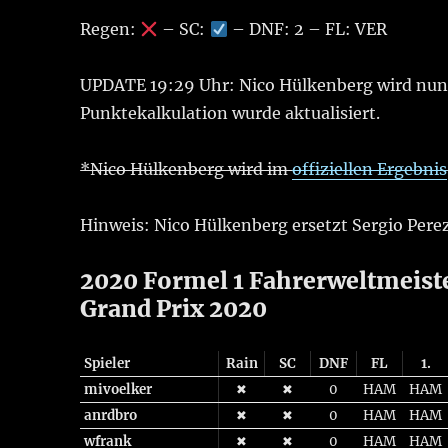
Regen:
– SC:
– DNF: 2 – FL: VER
UPDATE 19:29 Uhr: Nico Hülkenberg wird nu
Punktekalkulation wurde aktualisiert.
*Nico Hülkenberg wird im
offiziellen Ergebnis
Hinweis: Nico Hülkenberg ersetzt Sergio Perez
2020 Formel 1 Fahrerweltmeister
Grand Prix 2020
Spieler
Rain
SC
DNF
FL
1.
mivoelker
✖
✖
0
HAM
HAM
anrdbro
✖
✖
0
HAM
HAM
wfrank
✖
✖
0
HAM
HAM