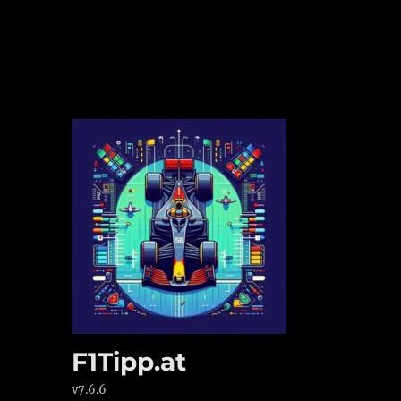
F1Tipp.at
v7.6.6