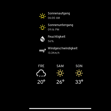
Sonnenaufgang
06:00 AM
Sonnenuntergang
09:16 PM
Feuchtigkeit
56%
Windgeschwindigkeit
13.3Km/h
FRE
SAM
SON
20°
26°
33°