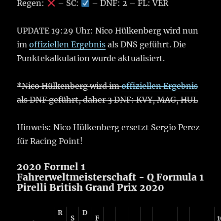
Regen:
– SC:
– DNF: 2 – FL: VER
UPDATE 19:29 Uhr: Nico Hülkenberg wird nun
im
offiziellen Ergebnis
als DNS geführt. Die
Punktekalkulation wurde aktualisiert.
*Nico Hülkenberg wird im
offiziellen Ergebnis
als DNF geführt, daher 3 DNF: KVY, MAG, HUL
Hinweis: Nico Hülkenberg ersetzt Sergio Perez
für Racing Point!
2020 Formel 1
Fahrerweltmeisterschaft - Q Formula 1
Pirelli British Grand Prix 2020
R
D
S
F
1