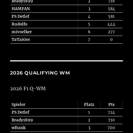
Brady1899
2
718
HAMFAN
3
584
PS Detlef
4
581
Rudolfo
5
444
mivoelker
6
277
TaTaiGer
7
0
2026 QUALIFYING WM
2026 F1 Q-WM
Spieler
Platz
Pts
PS Detlef
1
724
Brady1899
2
710
wfrank
3
700