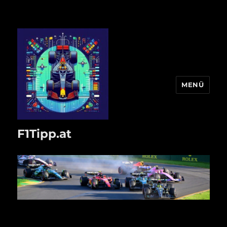
MENÜ
F1Tipp.at